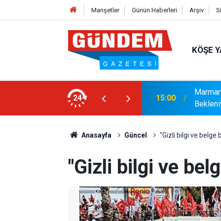
Manşetler
Günün Haberleri
Arşiv
S
KÖŞE Y
Marmari
 Sağlama Aldı
24
15:00
Bekleni
Anasayfa
Güncel
"Gizli bilgi ve belg
"Gizli bilgi ve b