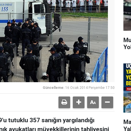
Mu
Yo
Güncelleme:
16 Ocak 2014 Perşembe 17:50
9'u tutuklu 357 sanığın yargılandığı
Ma
Ya
ık avukatları müvekkillerinin tahliyesini