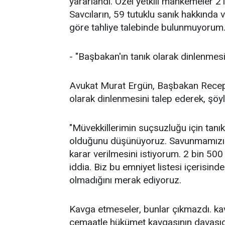
yararlandı. Özel yetkili mahkemeler 21
Savcıların, 59 tutuklu sanık hakkında
göre tahliye talebinde bulunmuyorum. 
- "Başbakan'ın tanık olarak dinlenmesi
Avukat Murat Ergün, Başbakan Recep 
olarak dinlenmesini talep ederek, şöy
"Müvekkillerimin suçsuzluğu için tanıkl
olduğunu düşünüyoruz. Savunmamızın 
karar verilmesini istiyorum. 2 bin 500 
iddia. Biz bu emniyet listesi içerisind
olmadığını merak ediyoruz.
Kavga etmeseler, bunlar çıkmazdı. k
cemaatle hükümet kavgasının davasıdı