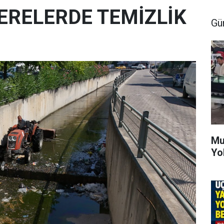
ERELERDE TEMİZLİK
Gü
Mu
Yo