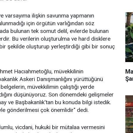
 ve varsayıma ilişkin savunma yapmanın
ulunmadığı için örgütün varlığından söz
ada bulunan tek somut delil, evlerde bulunan
erdir. Bu verilerin oluşturulma ve hard disklere
in bir şekilde oluşturup yerleştirdiği gibi bir sonuç
Ma
ehmet Hacıahmetoğlu, müvekkilinin
Şa
akanlık Askeri Danışmanlığını yürüttüğünü
elgelerin, müvekkilimin çalıştığı yerde
ındığını düşünüyoruz. Son dönemdeki gelişmeler
y ve Başbakanlık'tan bu konuda bilgi istedik.
yle gönderilmesi çok önemlidir" dedi.
olumlu, vicdani, hukuki bir mütalaa vermesini