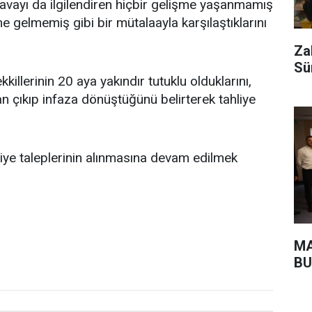
davayı da ilgilendiren hiçbir gelişme yaşanmamış
me gelmemiş gibi bir mütalaayla karşılaştıklarını
Za
Sü
killerinin 20 aya yakındır tutuklu olduklarını,
n çıkıp infaza dönüştüğünü belirterek tahliye
ye taleplerinin alınmasına devam edilmek
MA
BU