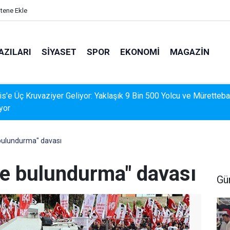
itene Ekle
AZILARI
SIYASET
SPOR
EKONOMI
MAGAZIN
s'e Üç Kruvaziyer Geliyor: Yaklaşık 9 Bin 500 Yolcu ve Müretteba
yor
e bulundurma" davası
elge bulundurma" davası
Gü