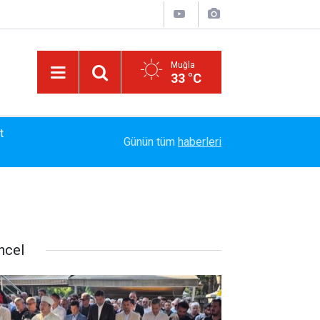
Muğla
33 °C
t
14:17
MARMARİS'TE DERELERDE TEMİZLİK SEFERBE
Günün tüm
haberleri
ncel