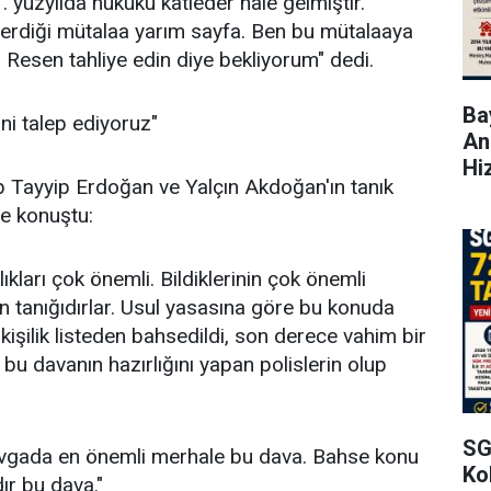
. yüzyılda hukuku katleder hale gelmiştir.
 verdiği mütalaa yarım sayfa. Ben bu mütalaaya
Resen tahliye edin diye bekliyorum" dedi.
Bay
ni talep ediyoruz"
An
Hi
Tayyip Erdoğan ve Yalçın Akdoğan'ın tanık
le konuştu:
ıkları çok önemli. Bildiklerinin çok önemli
tanığıdırlar. Usul yasasına göre bu konuda
kişilik listeden bahsedildi, son derece vahim bir
e bu davanın hazırlığını yapan polislerin olup
SG
avgada en önemli merhale bu dava. Bahse konu
Kol
r bu dava."