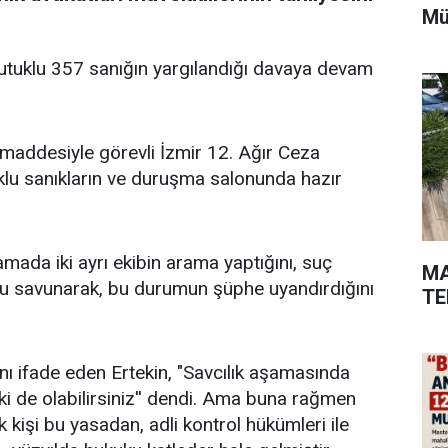
Mü
tutuklu 357 sanığın yargılandığı davaya devam
addesiyle görevli İzmir 12. Ağır Ceza
lu sanıkların ve duruşma salonunda hazır
amada iki ayrı ekibin arama yaptığını, suç
MA
unu savunarak, bu durumun şüphe uyandırdığını
TE
ını ifade eden Ertekin, "Savcılık aşamasında
ki de olabilirsiniz'' dendi. Ama buna rağmen
ok kişi bu yasadan, adli kontrol hükümleri ile