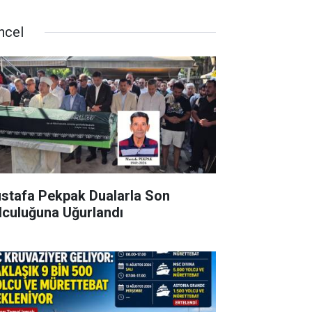
ncel
stafa Pekpak Dualarla Son
lculuğuna Uğurlandı