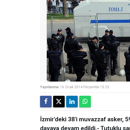
Yayınlanma:
16 Ocak 2014 Perşembe 15:23
İzmir'deki 38'i muvazzaf asker, 5
davaya devam edildi.- Tutuklu san