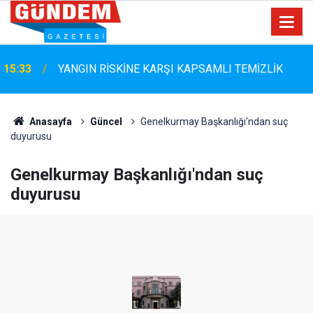
Marmaris Belediyespor'da Altyapıya Güçlü Takviye:
15:06
Mustafa Çolakoğlu ile Sözleşme İmzalandı
Anasayfa
Güncel
Genelkurmay Başkanlığı'ndan suç
duyurusu
Genelkurmay Başkanlığı'ndan suç
duyurusu