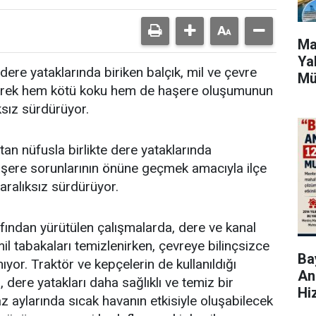
Ma
Ya
dere yataklarında biriken balçık, mil ve çevre
Mü
zleyerek hem kötü koku hem de haşere oluşumunun
ksız sürdürüyor.
an nüfusla birlikte dere yataklarında
aşere sorunlarının önüne geçmek amacıyla ilçe
 aralıksız sürdürüyor.
afından yürütülen çalışmalarda, dere ve kanal
mil tabakaları temizlenirken, çevreye bilinçsizce
Bay
nıyor. Traktör ve kepçelerin de kullanıldığı
An
, dere yatakları daha sağlıklı ve temiz bir
Hi
z aylarında sıcak havanın etkisiyle oluşabilecek