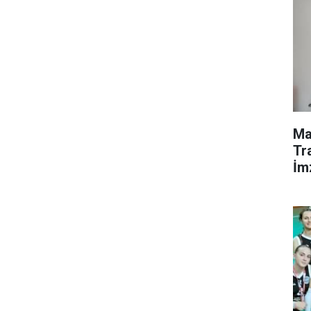
Ma
Tr
İm