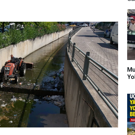
Mu
Yo