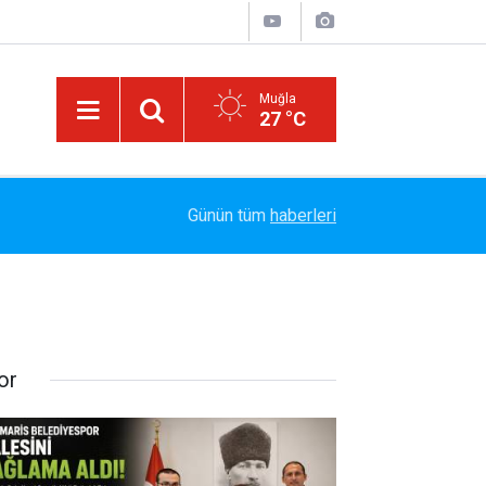
Muğla
27 °C
13:23
Bayram Arıcı: "Biz Bir Aileyiz" Anlayışıyla 12 Yı
Günün tüm
haberleri
or