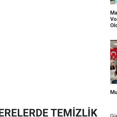
Ma
Vo
Ol
Mu
ERELERDE TEMİZLİK
Gü