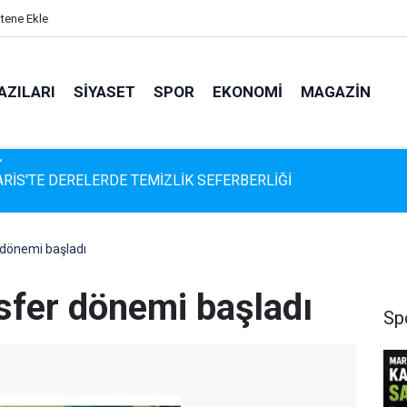
itene Ekle
AZILARI
SIYASET
SPOR
EKONOMI
MAGAZIN
İS'TE DERELERDE TEMİZLİK SEFERBERLİĞİ
 dönemi başladı
sfer dönemi başladı
Sp