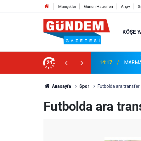
Manşetler
Günün Haberleri
Arşiv
S
KÖŞE Y
r: Yaklaşık 9 Bin 500 Yolcu ve Mürettebat
24
14:17
MARMAR
Anasayfa
Spor
Futbolda ara transfer
Futbolda ara tran