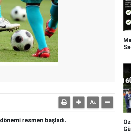
Ma
Sa
il dönemi resmen başladı.
Öz
Gü