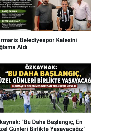
rmaris Belediyespor Kalesini
ğlama Aldı
kaynak: "Bu Daha Başlangıç, En
zel Günleri Birlikte Yaşayacağız"