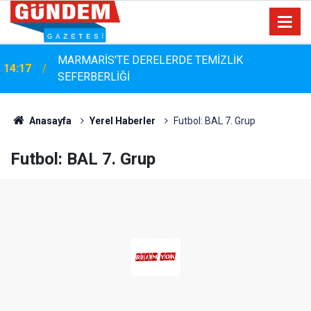
MARMARİS'TE DERELERDE TEMİZLİK
14:17
SEFERBERLİĞİ
Bayram Arıcı: "Biz Bir Aileyiz" Anlayışıyla 12 Yılı
13:23
Aşan Muhtarlık Hizmeti
Anasayfa
Yerel Haberler
Futbol: BAL 7. Grup
Futbol: BAL 7. Grup