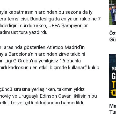
upayla kapatmasının ardından bu sezona da iyi
ra temsilcisi, Bundesliga'da en yakın rakibine 7
 liderliğini sürdürürken, UEFA Şampiyonlar
dını üst tura yazdırdı.
Öz
Gü
arı arasında gösterilen Atletico Madrid'in
ıyla Barcelona'nın ardından zirve takibini
r Ligi G Grubu'nu yenilgisiz 16 puanla
nırlı kadrosunu en etkili biçimde kullanan" kulüp
üncü sırasına yerleşirken, takımın yıldız
moviç ve Uruguaylı Edinson Cavani ikilisinin bu
tkili forvet çifti olduğundan bahsedildi.
Ma
Tu