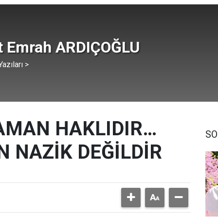
t Emrah ARDIÇOĞLU
azıları >
AMAN HAKLIDIR…
SO
 NAZİK DEĞİLDİR