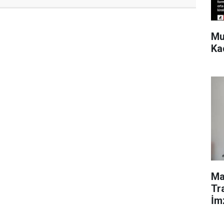
Mu
Ka
Ma
Tr
İm