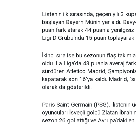
Listenin ilk sırasında, geçen yılı 3 k
başlayan Bayern Münih yer aldı. Bavye
puan fark atarak 44 puanla yenilgisiz
Ligi D Grubu'nda 15 puan toplayarak a
İkinci sıra ise bu sezonun flaş takıml
oldu. La Liga'da 43 puanla averaj fark
sürdüren Atletico Madrid, Şampiyonla
kapatarak son 16'ya kaldı. Madrid, "sı
olarak da gösterildi.
Paris Saint-Germain (PSG), listenin üç
oyuncuları İsveçli golcü Zlatan İbrahi
sezon 26 gol attığı ve Avrupa'daki en e