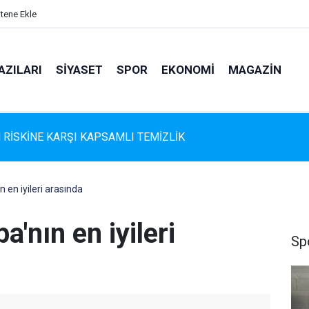
itene Ekle
AZILARI
SIYASET
SPOR
EKONOMI
MAGAZIN
s Belediyespor'da Altyapıya Güçlü Takviye: Mustafa Çolakoğlu i
me İmzalandı
en iyileri arasında
'nın en iyileri
Sp