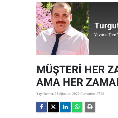
Turgu
Yazarın Tüm Y
MÜŞTERİ HER Z
AMA HER ZAMAN
Yayınlanma:
08 Ağustos 2026 Cumartesi 17:36