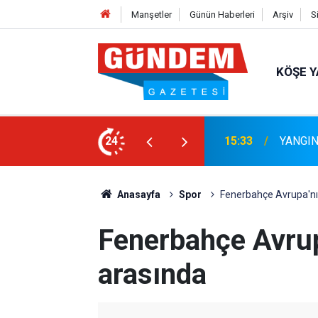
Manşetler
Günün Haberleri
Arşiv
S
KÖŞE Y
Marmari
MLI TEMİZLİK
24
15:06
Sözleş
Anasayfa
Spor
Fenerbahçe Avrupa'nın 
Fenerbahçe Avrupa
arasında