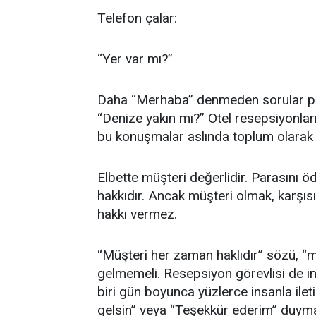
Telefon çalar:
“Yer var mı?”
Daha “Merhaba” denmeden sorular peş 
“Denize yakın mı?” Otel resepsiyonları
bu konuşmalar aslında toplum olarak k
Elbette müşteri değerlidir. Parasını ö
hakkıdır. Ancak müşteri olmak, karş
hakkı vermez.
“Müşteri her zaman haklıdır” sözü, “mü
gelmemeli. Resepsiyon görevlisi de in
biri gün boyunca yüzlerce insanla ile
gelsin” veya “Teşekkür ederim” duymay