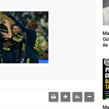
Ma
Gü
il
Ma