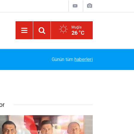
Muğla
26 °C
le
Marmaris Belediyesispor, Profesyonel Gelişim L
14:40
Günün tüm
haberleri
Tamamladı
or