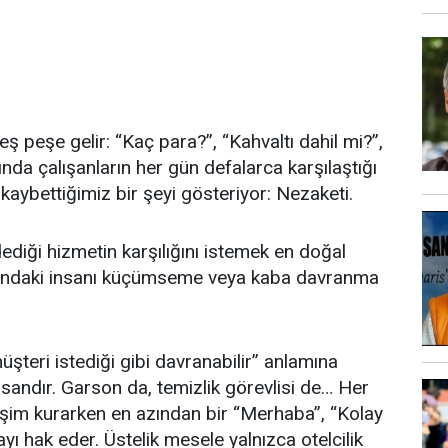
peşe gelir: “Kaç para?”, “Kahvaltı dahil mi?”,
nda çalışanların her gün defalarca karşılaştığı
aybettiğimiz bir şeyi gösteriyor: Nezaketi.
dediği hizmetin karşılığını istemek en doğal
ısındaki insanı küçümseme veya kaba davranma
şteri istediği gibi davranabilir” anlamına
sandır. Garson da, temizlik görevlisi de… Her
tişim kurarken en azından bir “Merhaba”, “Kolay
ı hak eder. Üstelik mesele yalnızca otelcilik