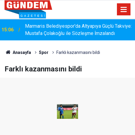
Marmaris Belediyespor'da Altyapıya Güçlü Takviye:
15:06
Marmaris Belediyesispor, Profesyonel Gelişim Ligi
Mustafa Çolakoğlu ile Sözleşme İmzalandı
14:40
İçin Başvurusunu Tamamladı
Anasayfa
Spor
Farklı kazanmasını bildi
Farklı kazanmasını bildi