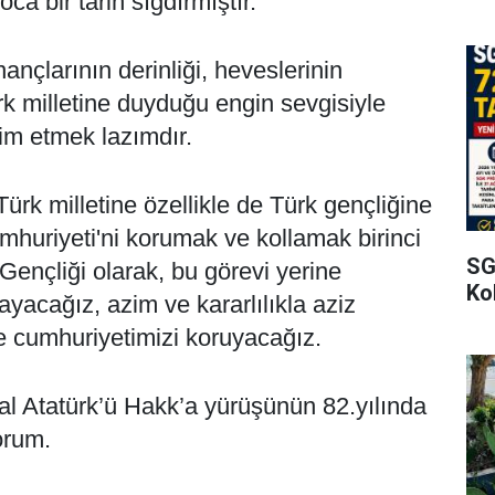
ca bir tarih sığdırmıştır.
nçlarının derinliği, heveslerinin
ürk milletine duyduğu engin sevgisiyle
im etmek lazımdır.
rk milletine özellikle de Türk gençliğine
umhuriyeti'ni korumak ve kollamak birinci
SG
Gençliği olarak, bu görevi yerine
Kol
yacağız, azim ve kararlılıkla aziz
e cumhuriyetimizi koruyacağız.
l Atatürk’ü Hakk’a yürüşünün 82.yılında
orum.