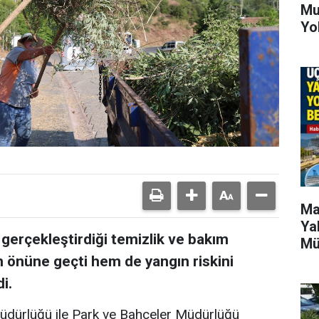
Mu
Yo
Ma
Ya
 gerçekleştirdiği temizlik ve bakım
Mü
in önüne geçti hem de yangın riskini
i.
Müdürlüğü ile Park ve Bahçeler Müdürlüğü