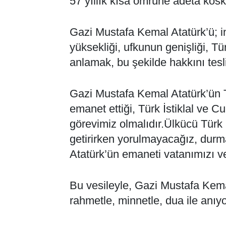
57 yıllık kısa ömrüne adeta kosko
Gazi Mustafa Kemal Atatürk’ü; ina
yüksekliği, ufkunun genişliği, T
anlamak, bu şekilde hakkını tesl
Gazi Mustafa Kemal Atatürk’ün Tü
emanet ettiği, Türk İstiklal ve C
görevimiz olmalıdır.Ülkücü Türk 
getirirken yorulmayacağız, durma
Atatürk’ün emaneti vatanımızı v
Bu vesileyle, Gazi Mustafa Kema
rahmetle, minnetle, dua ile anıy