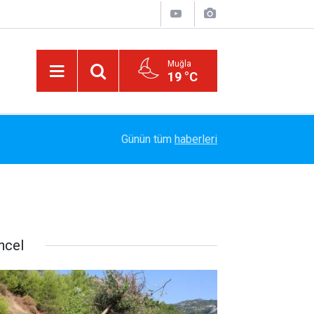
Muğla
19 °C
Arabesk Müziğin Yaşayan Kralı Hakkı Bulut'tan Y
11:20
Günün tüm
haberleri
Vazgeç Gel"
ncel