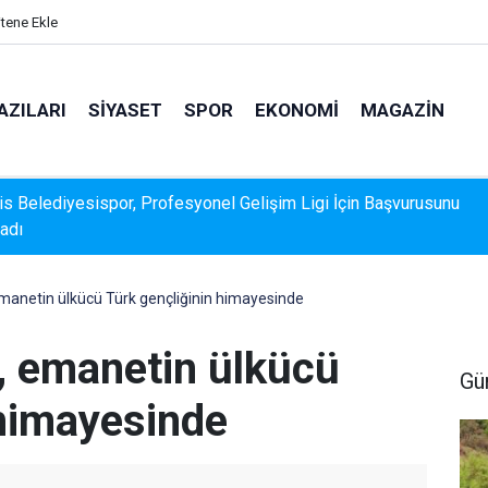
itene Ekle
AZILARI
SIYASET
SPOR
EKONOMI
MAGAZIN
k Veri Sunamadı: Metin Ergun'dan Turizm Eleştirisi
manetin ülkücü Türk gençliğinin himayesinde
, emanetin ülkücü
Gü
 himayesinde