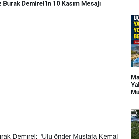
z Burak Demirel’in 10 Kasım Mesajı
Ma
Ya
Mü
rak Demirel: "
Ulu önder Mustafa Kemal