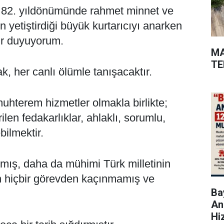
n 82. yıldönümünde rahmet minnet ve
n yetiştirdiği büyük kurtarıcıyı anarken
ur duyuyorum.
MA
TE
, her canlı ölümle tanışacaktır.
uhterem hizmetler olmakla birlikte;
rilen fedakarlıklar, ahlaklı, sorumlu,
bilmektir.
ış, daha da mühimi Türk milletinin
için hiçbir görevden kaçınmamış ve
Bay
An
Hi