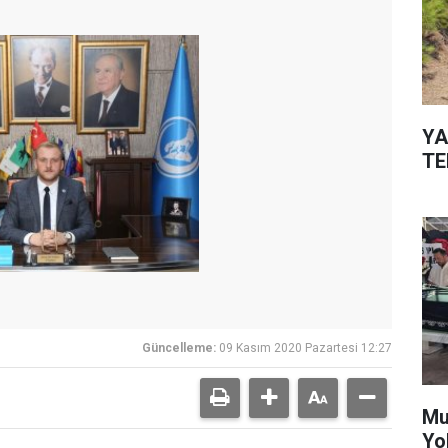
YA
TE
Güncelleme:
09 Kasım 2020 Pazartesi 12:27
Mu
Yo