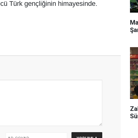
cü Türk gençliğinin himayesinde.
Ma
.
Şa
Za
Sü