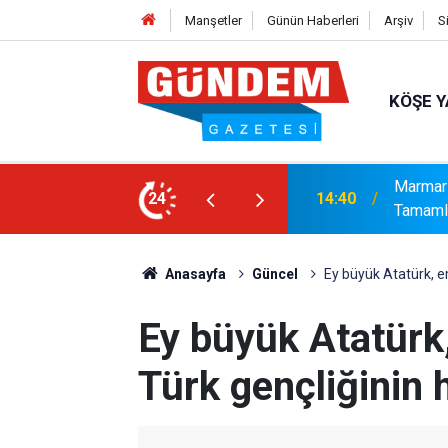
Manşetler
Günün Haberleri
Arşiv
S
KÖŞE Y
syonel Gelişim Ligi İçin Başvurusunu
24
14:15
Bakanlı
Anasayfa
Güncel
Ey büyük Atatürk, e
Ey büyük Atatürk
Türk gençliğinin