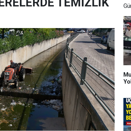
ERELERDE TEMİZLİK
Gü
Mu
Yo