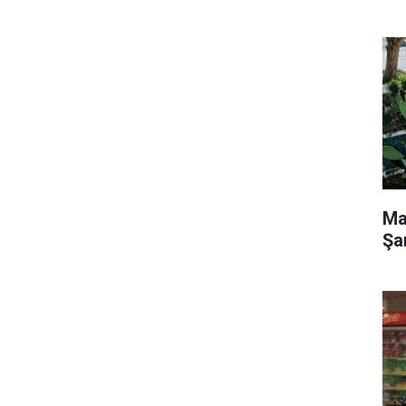
Ma
Şa