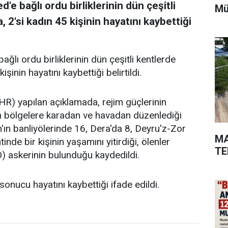
e bağlı ordu birliklerinin dün çeşitli
Mü
, 2'si kadın 45 kişinin hayatını kaybettiği
ğlı ordu birliklerinin dün çeşitli kentlerde
işinin hayatını kaybettiği belirtildi.
HR) yapılan açıklamada, rejim güçlerinin
an bölgelere karadan ve havadan düzenlediği
'ın banliyölerinde 16, Dera'da 8, Deyru'z-Zor
MA
de bir kişinin yaşamını yitirdiği, ölenler
TE
 askerinin bulunduğu kaydedildi.
onucu hayatını kaybettiği ifade edildi.