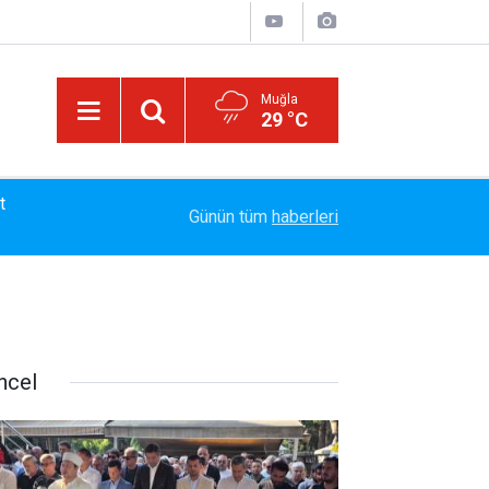
Muğla
29 °C
t
14:17
MARMARİS'TE DERELERDE TEMİZLİK SEFERBE
Günün tüm
haberleri
ncel