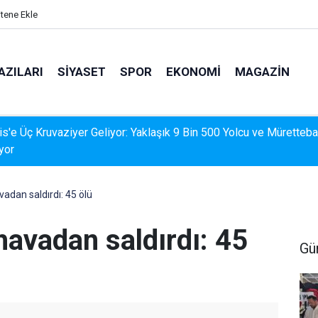
itene Ekle
AZILARI
SIYASET
SPOR
EKONOMI
MAGAZIN
s'e Üç Kruvaziyer Geliyor: Yaklaşık 9 Bin 500 Yolcu ve Müretteba
yor
adan saldırdı: 45 ölü
havadan saldırdı: 45
Gü