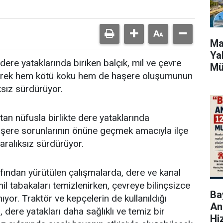
Ma
Ya
dere yataklarında biriken balçık, mil ve çevre
Mü
zleyerek hem kötü koku hem de haşere oluşumunun
ksız sürdürüyor.
an nüfusla birlikte dere yataklarında
aşere sorunlarının önüne geçmek amacıyla ilçe
 aralıksız sürdürüyor.
afından yürütülen çalışmalarda, dere ve kanal
mil tabakaları temizlenirken, çevreye bilinçsizce
Bay
nıyor. Traktör ve kepçelerin de kullanıldığı
An
, dere yatakları daha sağlıklı ve temiz bir
Hi