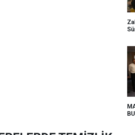
Za
Sü
MA
BU