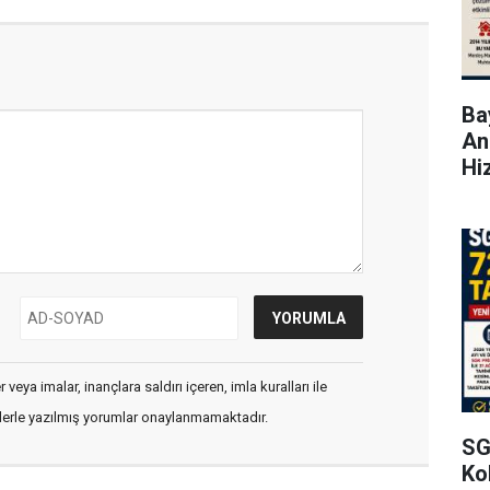
Bay
An
Hi
veya imalar, inançlara saldırı içeren, imla kuralları ile
flerle yazılmış yorumlar onaylanmamaktadır.
SG
Kol