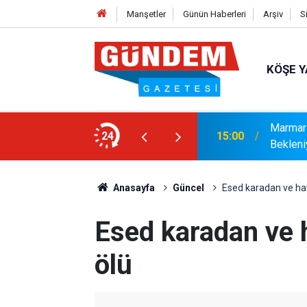
Manşetler
Günün Haberleri
Arşiv
S
KÖŞE Y
Marmari
 Sağlama Aldı
24
15:00
Bekleni
Anasayfa
Güncel
Esed karadan ve hav
Esed karadan ve 
ölü