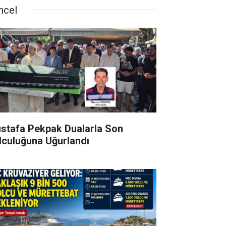
ncel
stafa Pekpak Dualarla Son
lculuğuna Uğurlandı