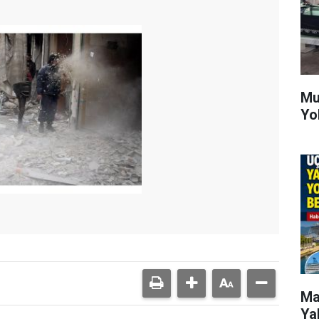
Mu
Yo
Ma
Ya