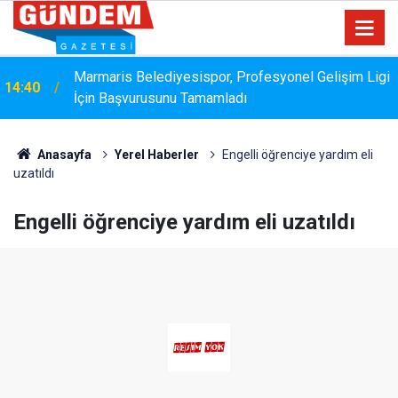
Marmaris Belediyesispor, Profesyonel Gelişim Ligi
14:40
İçin Başvurusunu Tamamladı
Bakanlık Veri Sunamadı: Metin Ergun'dan Turizm
14:15
Eleştirisi
Anasayfa
Yerel Haberler
Engelli öğrenciye yardım eli
uzatıldı
Engelli öğrenciye yardım eli uzatıldı