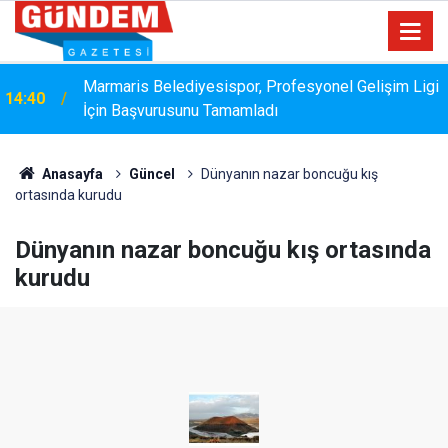
Marmaris Belediyesispor, Profesyonel Gelişim Ligi
14:40
İçin Başvurusunu Tamamladı
Bakanlık Veri Sunamadı: Metin Ergun'dan Turizm
14:15
Eleştirisi
Anasayfa
Güncel
Dünyanın nazar boncuğu kış
ortasında kurudu
Dünyanın nazar boncuğu kış ortasında
kurudu