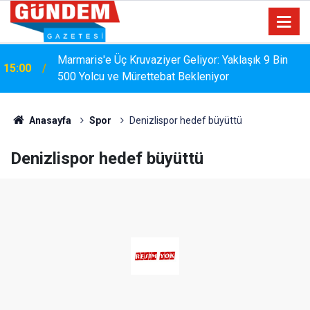
Marmaris'e Üç Kruvaziyer Geliyor: Yaklaşık 9 Bin
15:00
500 Yolcu ve Mürettebat Bekleniyor
MARMARİS'TE DERELERDE TEMİZLİK
14:17
SEFERBERLİĞİ
Anasayfa
Spor
Denizlispor hedef büyüttü
Denizlispor hedef büyüttü