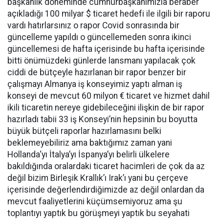
başkanlık döneminde cumhurbaşkanımızla beraber
açıkladığı 100 milyar $ ticaret hedefi ile ilgili bir raporu
vardı hatırlarsınız o rapor Covid sonrasında bir
güncelleme yapıldı o güncellemeden sonra ikinci
güncellemesi de hafta içerisinde bu hafta içerisinde
bitti önümüzdeki günlerde lansmanı yapılacak çok
ciddi de bütçeyle hazırlanan bir rapor benzer bir
çalışmayı Almanya iş konseyimiz yaptı alman iş
konseyi de mevcut 60 milyon € ticaret ve hizmet dahil
ikili ticaretin nereye gidebileceğini ilişkin de bir rapor
hazırladı tabii 33 iş Konseyi’nin hepsinin bu boyutta
büyük bütçeli raporlar hazırlamasını belki
beklemeyebiliriz ama baktığımız zaman yani
Hollanda‘yı İtalya’yı İspanya’yı belirli ülkelere
bakıldığında oralardaki ticaret hacimleri de çok da az
değil bizim Birleşik Krallık’ı Irak’ı yani bu çerçeve
içerisinde değerlendirdiğimizde az değil onlardan da
mevcut faaliyetlerini küçümsemiyoruz ama şu
toplantıyı yaptık bu görüşmeyi yaptık bu seyahati