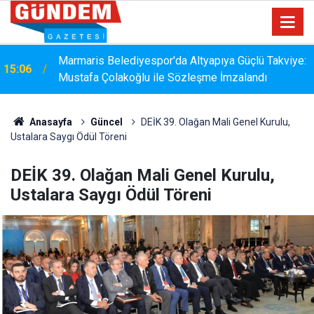
Marmaris Belediyespor'da Altyapıya Güçlü Takviye:
15:06
Mustafa Çolakoğlu ile Sözleşme İmzalandı
Anasayfa
Güncel
DEİK 39. Olağan Mali Genel Kurulu,
Ustalara Saygı Ödül Töreni
DEİK 39. Olağan Mali Genel Kurulu,
Ustalara Saygı Ödül Töreni