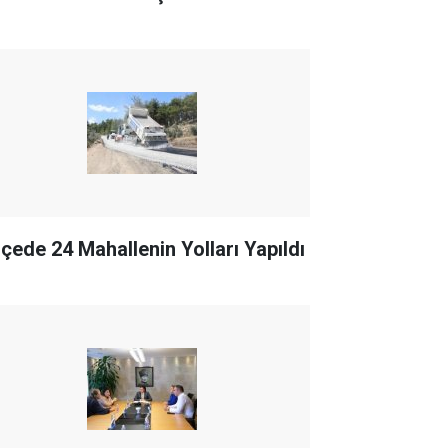
İlçede 24 Mahallenin Yolları Yapıldı