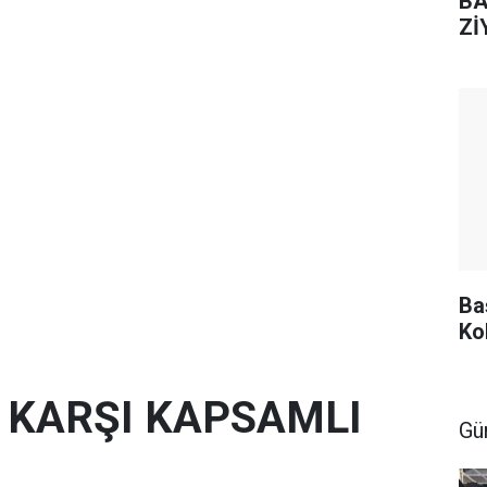
BA
Zİ
Ba
Ko
E KARŞI KAPSAMLI
Gü