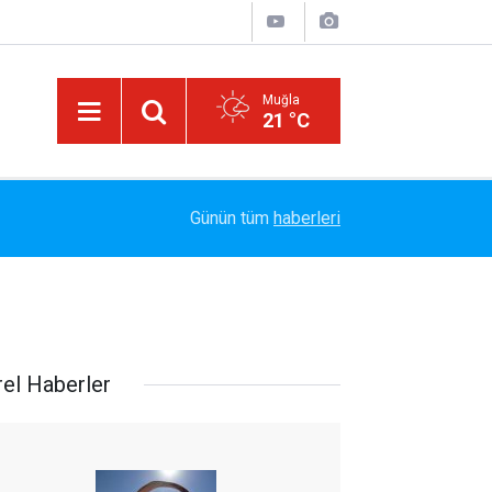
Muğla
21 °C
Arabesk Müziğin Yaşayan Kralı Hakkı Bulut'tan Y
11:20
Günün tüm
haberleri
Vazgeç Gel"
rel Haberler