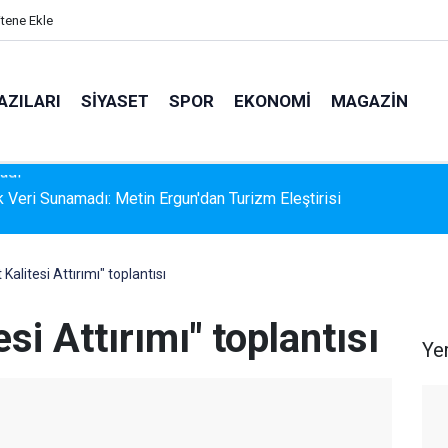
itene Ekle
AZILARI
SIYASET
SPOR
EKONOMI
MAGAZIN
k Veri Sunamadı: Metin Ergun'dan Turizm Eleştirisi
Kalitesi Attırımı" toplantısı
esi Attırımı" toplantısı
Ye