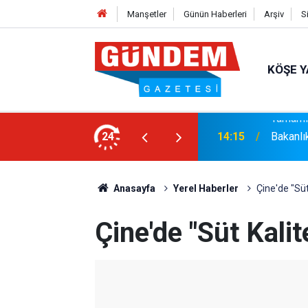
Manşetler
Günün Haberleri
Arşiv
S
KÖŞE Y
syonel Gelişim Ligi İçin Başvurusunu
24
14:15
Bakanlı
Anasayfa
Yerel Haberler
Çine'de "Süt 
Çine'de "Süt Kalit