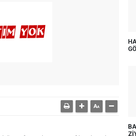
HA
GÖ
BA
Zİ