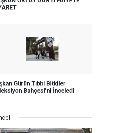
ŞKAN OKTAY'DAN İTFAİYEYE
YARET
şkan Gürün Tıbbi Bitkiler
leksiyon Bahçesi’ni İnceledi
ncel