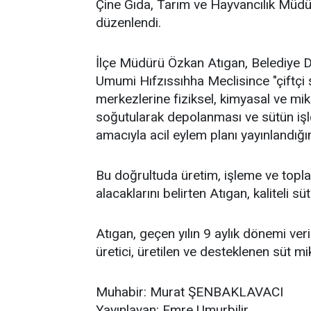
Çine Gıda, Tarım ve Hayvancılık Müdürl
düzenlendi.
İlçe Müdürü Özkan Atıgan, Belediye D
Umumi Hıfzıssıhha Meclisince "çiftçi ş
merkezlerine fiziksel, kimyasal ve mi
soğutularak depolanması ve sütün iş
amacıyla acil eylem planı yayınlandığını
Bu doğrultuda üretim, işleme ve topla
alacaklarını belirten Atıgan, kaliteli sü
Atıgan, geçen yılın 9 aylık dönemi veril
üretici, üretilen ve desteklenen süt mi
Muhabir: Murat ŞENBAKLAVACI
Yayınlayan: Emre Umurbilir