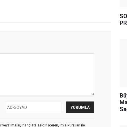
SO
PR
Bü
Ma
Sa
veya imalar, inançlara saldırı içeren, imla kuralları ile