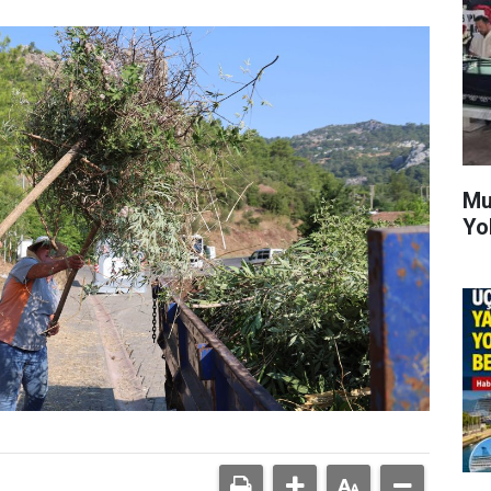
Mu
Yo