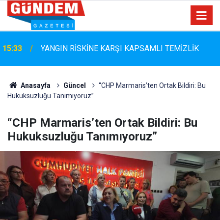
15:33
YANGIN RİSKİNE KARŞI KAPSAMLI TEMİZLİK
Marmaris Belediyespor'da Altyapıya Güçlü Takviye:
15:06
Mustafa Çolakoğlu ile Sözleşme İmzalandı
Anasayfa
Güncel
“CHP Marmaris’ten Ortak Bildiri: Bu
Hukuksuzluğu Tanımıyoruz”
“CHP Marmaris’ten Ortak Bildiri: Bu
Hukuksuzluğu Tanımıyoruz”