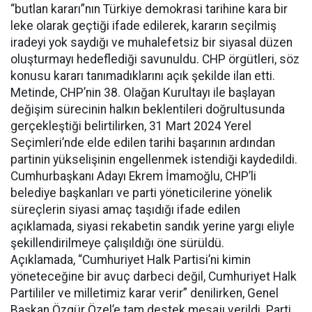
“butlan kararı”nın Türkiye demokrasi tarihine kara bir
leke olarak geçtiği ifade edilerek, kararın seçilmiş
iradeyi yok saydığı ve muhalefetsiz bir siyasal düzen
oluşturmayı hedeflediği savunuldu. CHP örgütleri, söz
konusu kararı tanımadıklarını açık şekilde ilan etti.
Metinde, CHP’nin 38. Olağan Kurultayı ile başlayan
değişim sürecinin halkın beklentileri doğrultusunda
gerçekleştiği belirtilirken, 31 Mart 2024 Yerel
Seçimleri’nde elde edilen tarihi başarının ardından
partinin yükselişinin engellenmek istendiği kaydedildi.
Cumhurbaşkanı Adayı Ekrem İmamoğlu, CHP’li
belediye başkanları ve parti yöneticilerine yönelik
süreçlerin siyasi amaç taşıdığı ifade edilen
açıklamada, siyasi rekabetin sandık yerine yargı eliyle
şekillendirilmeye çalışıldığı öne sürüldü.
Açıklamada, “Cumhuriyet Halk Partisi’ni kimin
yöneteceğine bir avuç darbeci değil, Cumhuriyet Halk
Partililer ve milletimiz karar verir” denilirken, Genel
Başkan Özgür Özel’e tam destek mesajı verildi. Parti