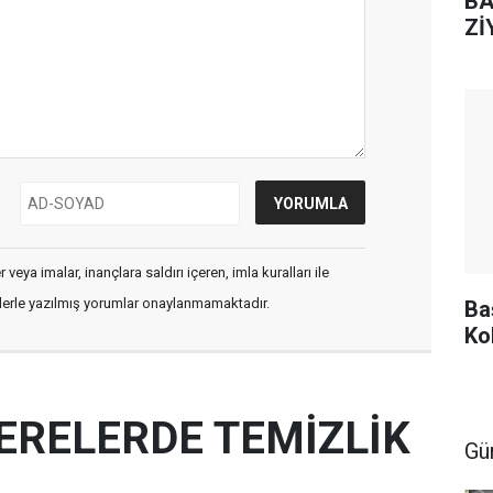
BA
Zİ
veya imalar, inançlara saldırı içeren, imla kuralları ile
flerle yazılmış yorumlar onaylanmamaktadır.
Ba
Ko
ERELERDE TEMİZLİK
Gü