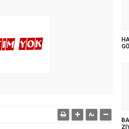
HA
GÖ
BA
Zİ