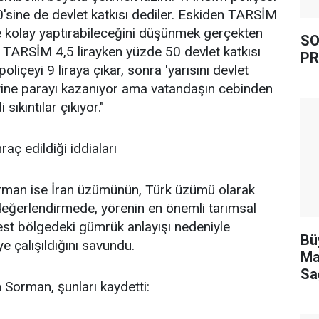
 50'sine de devlet katkısı dediler. Eskiden TARSİM
ye kolay yaptırabileceğini düşünmek gerçekten
SO
. TARSİM 4,5 lirayken yüzde 50 devlet katkısı
PR
oliçeyi 9 liraya çıkar, sonra 'yarısını devlet
ine parayı kazanıyor ama vatandaşın cebinden
sıkıntılar çıkıyor."
aç edildiği iddiaları
rman ise İran üzümünün, Türk üzümü olarak
ı değerlendirmede, yörenin en önemli tarımsal
st bölgedeki gümrük anlayışı nedeniyle
Bü
e çalışıldığını savundu.
Ma
Sa
 Sorman, şunları kaydetti: