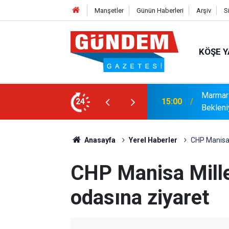
Manşetler
Günün Haberleri
Arşiv
S
KÖŞE Y
r: Yaklaşık 9 Bin 500 Yolcu ve Mürettebat
24
14:17
MARMAR
Anasayfa
Yerel Haberler
CHP Manisa M
CHP Manisa Millet
odasına ziyaret