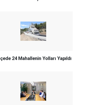
İlçede 24 Mahallenin Yolları Yapıldı