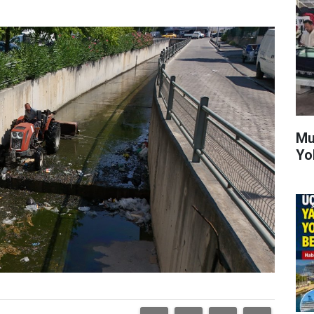
Mu
Yo