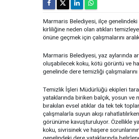
Marmaris Belediyesi, ilçe genelindeki 
kirliliğine neden olan atıkları temi
önüne geçmek için çalışmalarını aralı
Marmaris Belediyesi, yaz aylarında art
oluşabilecek koku, kötü görüntü ve h
genelinde dere temizliği çalışmalarını
Temizlik İşleri Müdürlüğü ekipleri tar
yataklarında biriken balçık, yosun ve 
bırakılan evsel atıklar da tek tek topla
çalışmalarla suyun akışı rahatlatılırken
görünüme kavuşturuluyor. Özellikle ya
koku, sivrisinek ve haşere sorunlarını
genelindeki dere yataklarında belirl