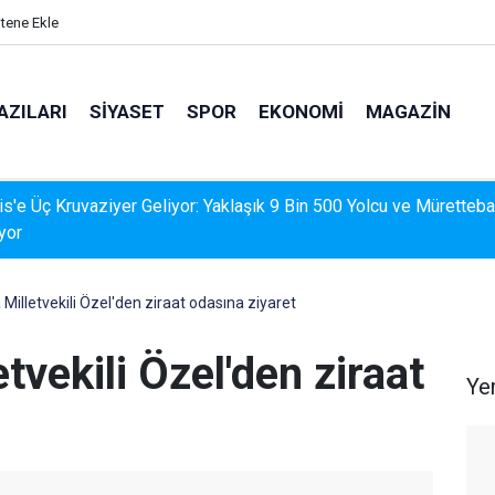
itene Ekle
AZILARI
SIYASET
SPOR
EKONOMI
MAGAZIN
İS'TE DERELERDE TEMİZLİK SEFERBERLİĞİ
illetvekili Özel'den ziraat odasına ziyaret
vekili Özel'den ziraat
Ye