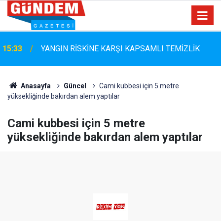
Marmaris Belediyespor'da Altyapıya Güçlü Takviye:
15:06
Mustafa Çolakoğlu ile Sözleşme İmzalandı
Anasayfa
Güncel
Cami kubbesi için 5 metre
yüksekliğinde bakırdan alem yaptılar
Cami kubbesi için 5 metre
yüksekliğinde bakırdan alem yaptılar