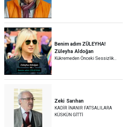
Benim adım ZÜLEYHA!
Züleyha
Aldoğan
Kükremeden Önceki Sessizlik...
Zeki
Sarıhan
KADİR İNANIR FATSALILARA
KÜSKÜN GİTTİ