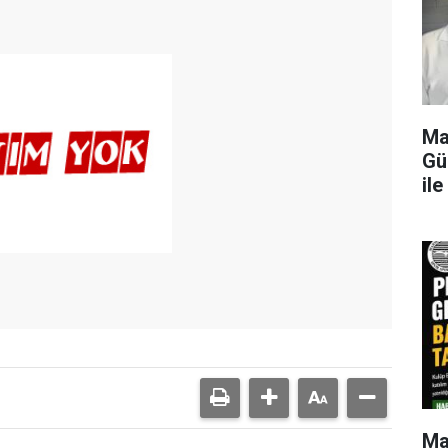
Ma
Gü
il
Ma