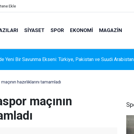
itene Ekle
AZILARI
SIYASET
SPOR
EKONOMI
MAGAZIN
 RİSKİNE KARŞI KAPSAMLI TEMİZLİK
maçının hazırlıklarını tamamladı
aspor maçının
Sp
mamladı