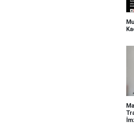
Mu
Ka
Ma
Tr
İm