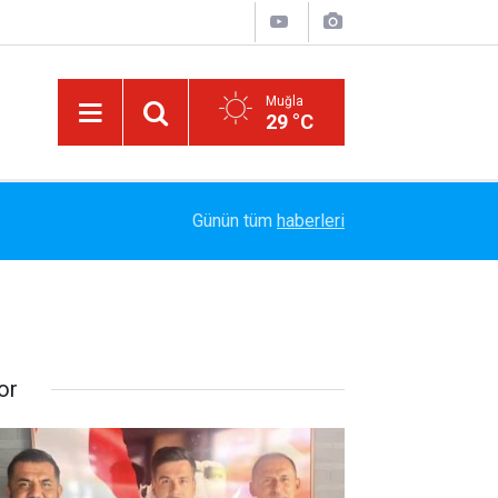
Muğla
29 °C
Marmaris Belediyespor'da Altyapıya Güçlü Takvi
15:06
Günün tüm
haberleri
Sözleşme İmzalandı
or