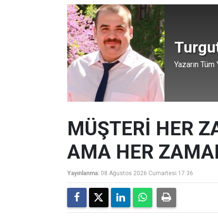
Turgu
Yazarın Tüm Y
MÜŞTERİ HER Z
AMA HER ZAMAN
Yayınlanma:
08 Ağustos 2026 Cumartesi 17:36