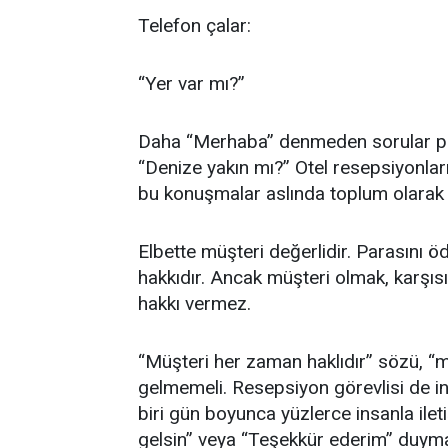
Telefon çalar:
“Yer var mı?”
Daha “Merhaba” denmeden sorular peş 
“Denize yakın mı?” Otel resepsiyonları
bu konuşmalar aslında toplum olarak k
Elbette müşteri değerlidir. Parasını ö
hakkıdır. Ancak müşteri olmak, karş
hakkı vermez.
“Müşteri her zaman haklıdır” sözü, “mü
gelmemeli. Resepsiyon görevlisi de in
biri gün boyunca yüzlerce insanla ile
gelsin” veya “Teşekkür ederim” duymay