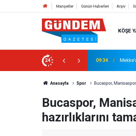
Manşetler
Günün Haberleri
Arşiv
S
KÖŞE Y
i: Türkiye, Pakistan ve Suudi Arabistan
24
15:33
YANGIN
Anasayfa
Spor
Bucaspor, Manisaspor 
Bucaspor, Manis
hazırlıklarını ta