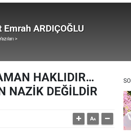
t Emrah ARDIÇOĞLU
azıları >
AMAN HAKLIDIR…
SO
 NAZİK DEĞİLDİR