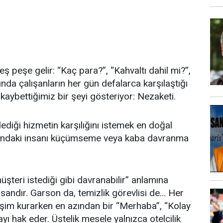
peşe gelir: “Kaç para?”, “Kahvaltı dahil mi?”,
nda çalışanların her gün defalarca karşılaştığı
aybettiğimiz bir şeyi gösteriyor: Nezaketi.
dediği hizmetin karşılığını istemek en doğal
ısındaki insanı küçümseme veya kaba davranma
şteri istediği gibi davranabilir” anlamına
sandır. Garson da, temizlik görevlisi de… Her
tişim kurarken en azından bir “Merhaba”, “Kolay
ı hak eder. Üstelik mesele yalnızca otelcilik