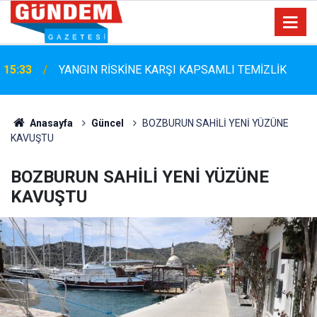
Marmaris Belediyespor'da Altyapıya Güçlü Takviye:
15:06
Mustafa Çolakoğlu ile Sözleşme İmzalandı
Anasayfa
Güncel
BOZBURUN SAHİLİ YENİ YÜZÜNE
KAVUŞTU
BOZBURUN SAHİLİ YENİ YÜZÜNE
KAVUŞTU