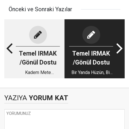
Önceki ve Sonraki Yazılar
Temel IRMAK
Temel IRMAK
/Gönül Dostu
/Gönül Dostu
Kadem Mete
Bir Yanda Hüzün, Bir
Sözünün Arkasında
Yanda Sevinç…
Durdu: Bir Tuvalet
Meselesinden Stadın
YAZIYA
YORUM KAT
Yenilenmesine