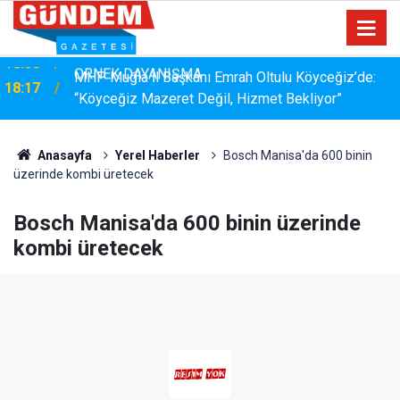
MHP Muğla İl Başkanı Emrah Oltulu Köyceğiz’de:
18:17
“Köyceğiz Mazeret Değil, Hizmet Bekliyor”
Anasayfa
Yerel Haberler
Bosch Manisa'da 600 binin
üzerinde kombi üretecek
Bosch Manisa'da 600 binin üzerinde
kombi üretecek