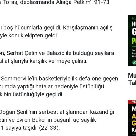
a Tofaş, deplasmanda Aliağa Petkim'i 91-73
klı boş hücumlarla geçildi. Karşılaşmanın açılış
yle konuk ekipten geldi.
n, Serhat Çetin ve Balazic ile bulduğu sayılara
atışlarıyla karşılık vermeye çalıştı.
Mu
Sommerville'in basketleriyle ilk defa öne geçen
Ta
umda yaptığı hatalar nedeniyle üstünlüğü
bin üstünlüğüyle geçildi.
ğan Şenli'nin serbest atışlarından kazandığı
in ve Evren Büker'in başarılı üç sayılık
11 sayıya taşıdı: (22-33).