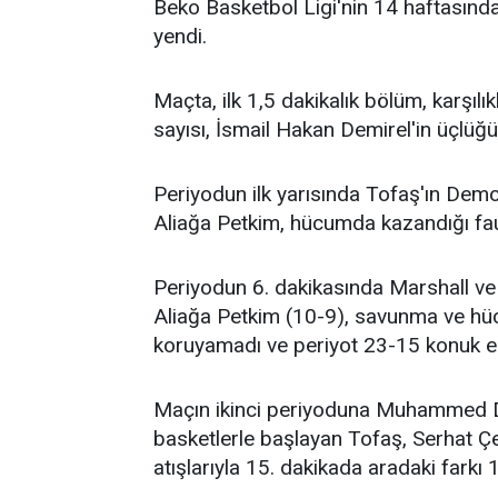
Beko Basketbol Ligi'nin 14 haftasınd
yendi.
Maçta, ilk 1,5 dakikalık bölüm, karşılı
sayısı, İsmail Hakan Demirel'in üçlüğü
Periyodun ilk yarısında Tofaş'ın Demo
Aliağa Petkim, hücumda kazandığı faul 
Periyodun 6. dakikasında Marshall ve 
Aliağa Petkim (10-9), savunma ve hüc
koruyamadı ve periyot 23-15 konuk eki
Maçın ikinci periyoduna Muhammed Do
basketlerle başlayan Tofaş, Serhat Çet
atışlarıyla 15. dakikada aradaki farkı 