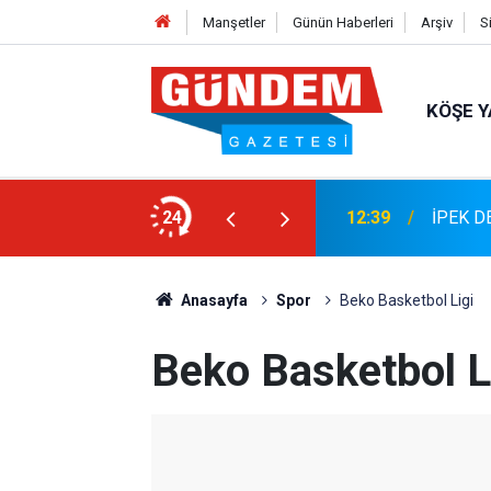
Manşetler
Günün Haberleri
Arşiv
S
KÖŞE Y
IDA BULUŞTU: DİLA KALAFATOĞLU’NDAN
24
12:39
İPEK D
Anasayfa
Spor
Beko Basketbol Ligi
Beko Basketbol L