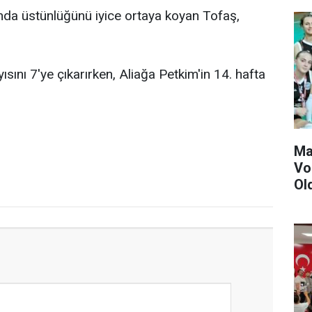
nda üstünlüğünü iyice ortaya koyan Tofaş,
ısını 7'ye çıkarırken, Aliağa Petkim'in 14. hafta
Ma
Vo
Ol