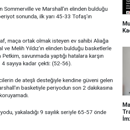
bin Sommerville ve Marshall'ın elinden bulduğu
periyot sonunda, ilk yarı 45-33 Tofaş'ın
Mu
Ka
araf, maça ortak olmak isteyen ev sahibi Aliağa
ve Melih Yıldız'ın elinden bulduğu basketlerle
a Petkim, savunmada yaptığı hatalara karşın
ı 4 sayıya kadar çekti: (52-56).
ilerin de ateşli desteğiyle kendine güveni gelen
shall'ın basketiyle periyodun son 2 dakikasına
 koruyamadı.
Ma
Tr
odu, yakaladığı 9 sayılık seriyle 65-57 önde
İm