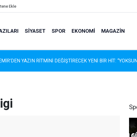
itene Ekle
AZILARI
SIYASET
SPOR
EKONOMI
MAGAZIN
EMİR’DEN YAZIN RİTMİNİ DEĞİŞTİRECEK YENİ BİR HİT: “YOKSUN
igi
Sp