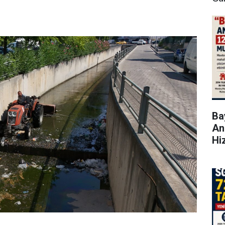
Bay
An
Hi