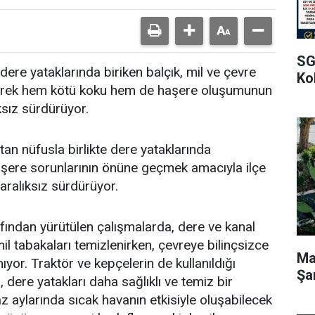
SG
dere yataklarında biriken balçık, mil ve çevre
Kol
zleyerek hem kötü koku hem de haşere oluşumunun
ksız sürdürüyor.
an nüfusla birlikte dere yataklarında
aşere sorunlarının önüne geçmek amacıyla ilçe
 aralıksız sürdürüyor.
afından yürütülen çalışmalarda, dere ve kanal
mil tabakaları temizlenirken, çevreye bilinçsizce
Ma
nıyor. Traktör ve kepçelerin de kullanıldığı
Şa
, dere yatakları daha sağlıklı ve temiz bir
z aylarında sıcak havanın etkisiyle oluşabilecek