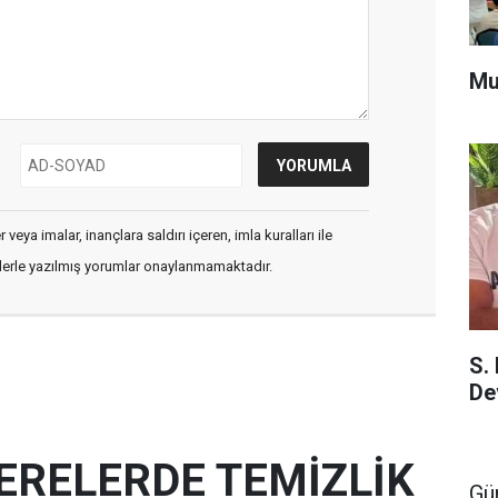
Mu
veya imalar, inançlara saldırı içeren, imla kuralları ile
flerle yazılmış yorumlar onaylanmamaktadır.
S.
De
ERELERDE TEMİZLİK
Gü