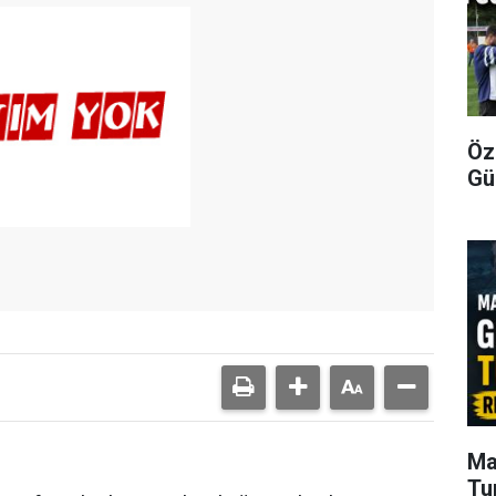
Öz
Gü
Ma
Tu