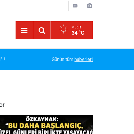
Muğla
34 °C
” !
12:04
SGK Borçlarına 72 Aya Kadar Taksit Kolaylığı
Günün tüm
haberleri
or