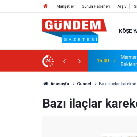
Manşetler
Günün Haberleri
Arşiv
S
KÖŞE Y
r: Yaklaşık 9 Bin 500 Yolcu ve Mürettebat
24
14:17
MARMAR
Anasayfa
Güncel
Bazı ilaçlar kareko
Bazı ilaçlar kare