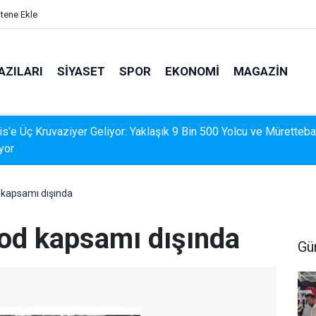
itene Ekle
AZILARI
SIYASET
SPOR
EKONOMI
MAGAZIN
İS'TE DERELERDE TEMİZLİK SEFERBERLİĞİ
d kapsamı dışında
kod kapsamı dışında
Gü