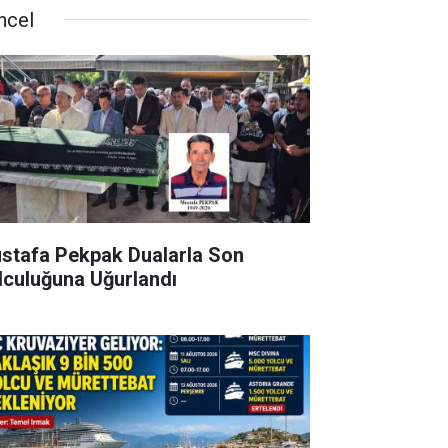
ncel
stafa Pekpak Dualarla Son
lculuğuna Uğurlandı