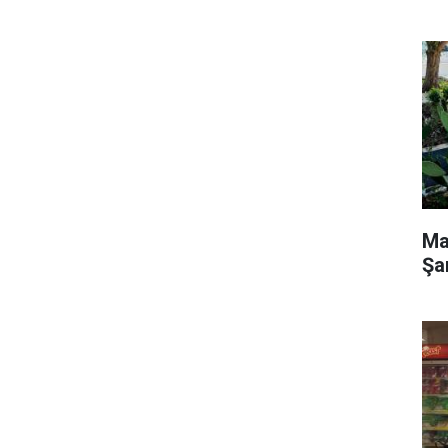
Ma
Şa