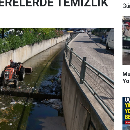
ERELERDE TEMİZLİK
Gü
Mu
Yo