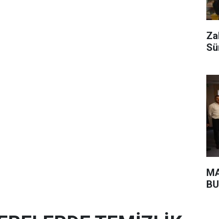
Za
Sü
MA
BU