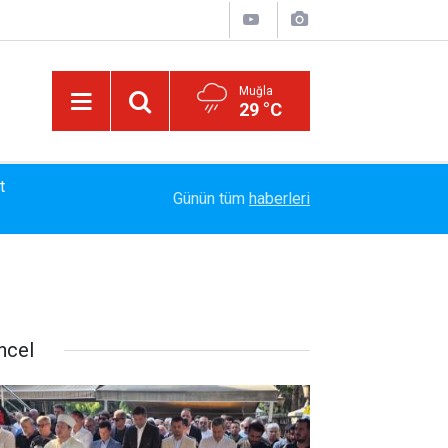
Muğla
29 °C
13:23
Bayram Arıcı: "Biz Bir Aileyiz" Anlayışıyla 12 Yı
Günün tüm
haberleri
ncel