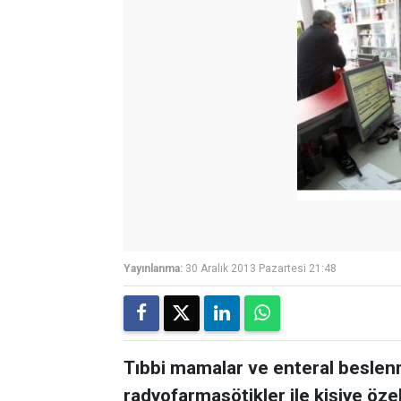
Yayınlanma:
30 Aralık 2013 Pazartesi 21:48
Tıbbi mamalar ve enteral beslen
radyofarmasötikler ile kişiye öze