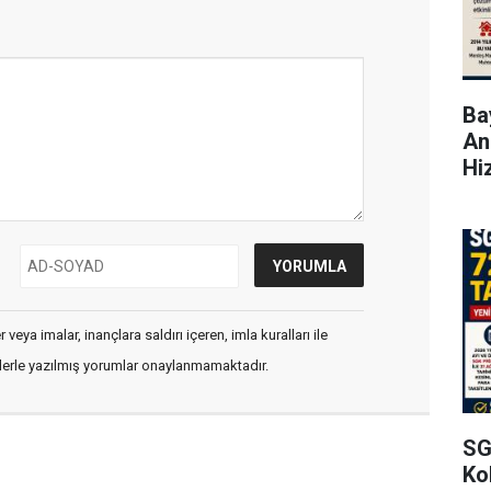
Bay
An
Hi
veya imalar, inançlara saldırı içeren, imla kuralları ile
flerle yazılmış yorumlar onaylanmamaktadır.
SG
Kol