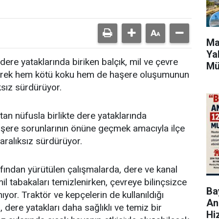
Ma
Ya
dere yataklarında biriken balçık, mil ve çevre
Mü
zleyerek hem kötü koku hem de haşere oluşumunun
ksız sürdürüyor.
an nüfusla birlikte dere yataklarında
aşere sorunlarının önüne geçmek amacıyla ilçe
 aralıksız sürdürüyor.
afından yürütülen çalışmalarda, dere ve kanal
mil tabakaları temizlenirken, çevreye bilinçsizce
Bay
nıyor. Traktör ve kepçelerin de kullanıldığı
An
, dere yatakları daha sağlıklı ve temiz bir
Hi