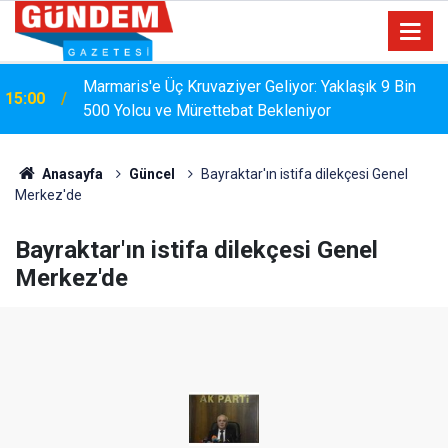
Marmaris'e Üç Kruvaziyer Geliyor: Yaklaşık 9 Bin
15:00
MARMARİS'TE DERELERDE TEMİZLİK
500 Yolcu ve Mürettebat Bekleniyor
14:17
SEFERBERLİĞİ
Anasayfa
Güncel
Bayraktar'ın istifa dilekçesi Genel
Merkez'de
Bayraktar'ın istifa dilekçesi Genel
Merkez'de