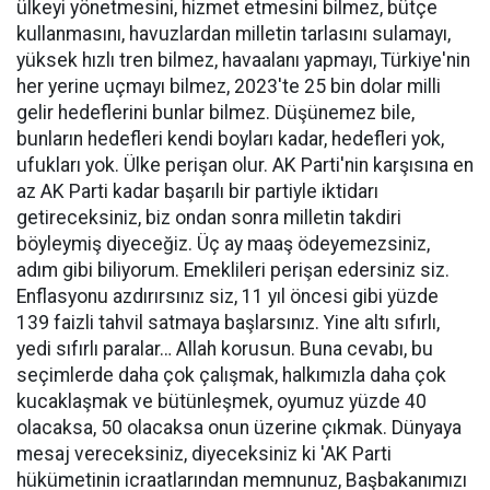
ülkeyi yönetmesini, hizmet etmesini bilmez, bütçe
kullanmasını, havuzlardan milletin tarlasını sulamayı,
yüksek hızlı tren bilmez, havaalanı yapmayı, Türkiye'nin
her yerine uçmayı bilmez, 2023'te 25 bin dolar milli
gelir hedeflerini bunlar bilmez. Düşünemez bile,
bunların hedefleri kendi boyları kadar, hedefleri yok,
ufukları yok. Ülke perişan olur. AK Parti'nin karşısına en
az AK Parti kadar başarılı bir partiyle iktidarı
getireceksiniz, biz ondan sonra milletin takdiri
böyleymiş diyeceğiz. Üç ay maaş ödeyemezsiniz,
adım gibi biliyorum. Emeklileri perişan edersiniz siz.
Enflasyonu azdırırsınız siz, 11 yıl öncesi gibi yüzde
139 faizli tahvil satmaya başlarsınız. Yine altı sıfırlı,
yedi sıfırlı paralar… Allah korusun. Buna cevabı, bu
seçimlerde daha çok çalışmak, halkımızla daha çok
kucaklaşmak ve bütünleşmek, oyumuz yüzde 40
olacaksa, 50 olacaksa onun üzerine çıkmak. Dünyaya
mesaj vereceksiniz, diyeceksiniz ki 'AK Parti
hükümetinin icraatlarından memnunuz, Başbakanımızı