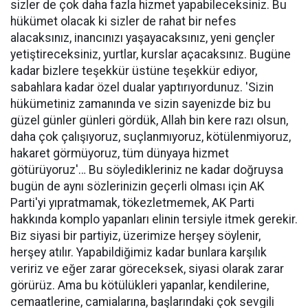
sizler de çok daha fazla hizmet yapabileceksiniz. Bu
hükümet olacak ki sizler de rahat bir nefes
alacaksınız, inancınızı yaşayacaksınız, yeni gençler
yetiştireceksiniz, yurtlar, kurslar açacaksınız. Bugüne
kadar bizlere teşekkür üstüne teşekkür ediyor,
sabahlara kadar özel dualar yaptırıyordunuz. 'Sizin
hükümetiniz zamanında ve sizin sayenizde biz bu
güzel günler günleri gördük, Allah bin kere razı olsun,
daha çok çalışıyoruz, suçlanmıyoruz, kötülenmiyoruz,
hakaret görmüyoruz, tüm dünyaya hizmet
götürüyoruz'… Bu söyledikleriniz ne kadar doğruysa
bugün de aynı sözlerinizin geçerli olması için AK
Parti'yi yıpratmamak, tökezletmemek, AK Parti
hakkında komplo yapanları elinin tersiyle itmek gerekir.
Biz siyasi bir partiyiz, üzerimize herşey söylenir,
herşey atılır. Yapabildiğimiz kadar bunlara karşılık
veririz ve eğer zarar göreceksek, siyasi olarak zarar
görürüz. Ama bu kötülükleri yapanlar, kendilerine,
cemaatlerine, camialarına, başlarındaki çok sevgili