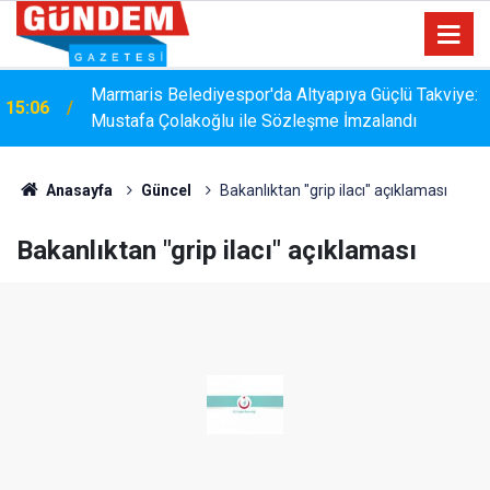
Marmaris Belediyespor'da Altyapıya Güçlü Takviye:
15:06
Mustafa Çolakoğlu ile Sözleşme İmzalandı
Marmaris Belediyesispor, Profesyonel Gelişim Ligi
14:40
İçin Başvurusunu Tamamladı
Anasayfa
Güncel
Bakanlıktan "grip ilacı" açıklaması
Bakanlıktan "grip ilacı" açıklaması