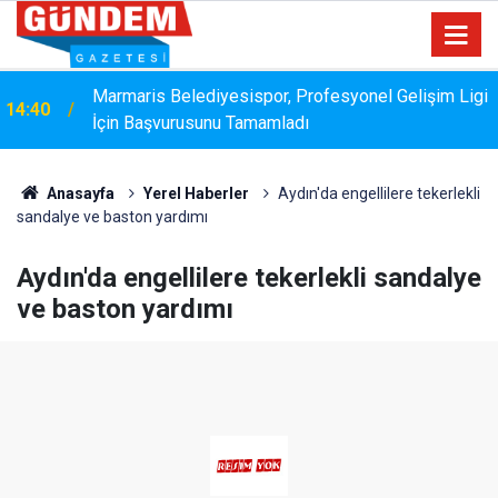
Marmaris Belediyesispor, Profesyonel Gelişim Ligi
14:40
Bakanlık Veri Sunamadı: Metin Ergun'dan Turizm
İçin Başvurusunu Tamamladı
14:15
Eleştirisi
Anasayfa
Yerel Haberler
Aydın'da engellilere tekerlekli
sandalye ve baston yardımı
Aydın'da engellilere tekerlekli sandalye
ve baston yardımı