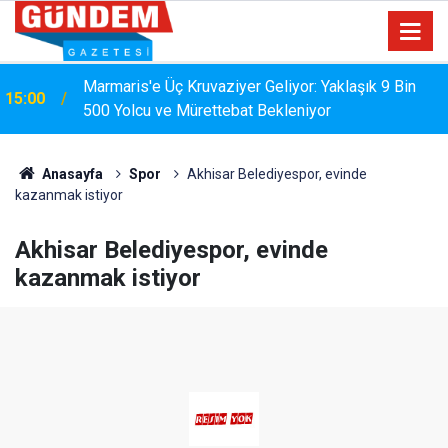
Marmaris'e Üç Kruvaziyer Geliyor: Yaklaşık 9 Bin
15:00
500 Yolcu ve Mürettebat Bekleniyor
MARMARİS'TE DERELERDE TEMİZLİK
14:17
SEFERBERLİĞİ
Anasayfa
Spor
Akhisar Belediyespor, evinde
kazanmak istiyor
Akhisar Belediyespor, evinde
kazanmak istiyor