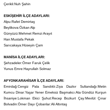
Çerikli:Nuh Şahin
ESKİŞEHİR İLÇE ADAYLARI:
Alpu:Rafet Demirtaş
Beylikova:Özkan Alp
Günyüzü:Mehmet Remzi Arayıt
Han:Mustafa Pekak
Sarıcakaya:Hüseyin Çam
MANİSA İLÇE ADAYLARI:
Şehzadeler:Ömer Faruk Çelik
Yunus Emre:Hayrullah Solmaz
AFYONKARAHİSAR İLÇE ADAYLARI:
Emirdağ:Cengiz Pala Sandıklı:Ziya Dazkır Sultandağı:Metin
Kumcu Dinar:Yaşar Yener Emeksiz Başmakcı:Ata Gündüz Kurşun
İhsaniye:Lokman Ekici Şuhut:Recep Bozkurt Çay:Mevlüt Çınar
Bolvadin:Ömer Dayı Çobanlar:Ali Altıntaş