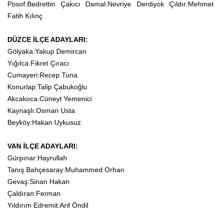
Posof:Bedrettin Çakıcı Damal:Nevriye Derdiyok Çıldır:Mehmet
Fatih Kılınç
DÜZCE İLÇE ADAYLARI:
Gölyaka:Yakup Demircan
Yığılca:Fikret Çıracı
Cumayeri:Recep Tuna
Konurlap:Talip Çabukoğlu
Akcakoca:Cüneyt Yemenici
Kaynaşlı:Osman Usta
Beyköy:Hakan Uykusuz
VAN İLÇE ADAYLARI:
Gürpınar:Hayrullah
Tanış Bahçesaray:Muhammed Orhan
Gevaş:Sinan Hakan
Çaldıran:Ferman
Yıldırım Edremit:Arif Öndil