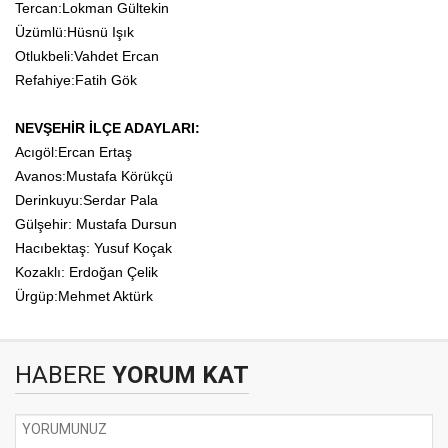
Tercan:Lokman Gültekin
Üzümlü:Hüsnü Işık
Otlukbeli:Vahdet Ercan
Refahiye:Fatih Gök
NEVŞEHİR İLÇE ADAYLARI:
Acıgöl:Ercan Ertaş
Avanos:Mustafa Körükçü
Derinkuyu:Serdar Pala
Gülşehir: Mustafa Dursun
Hacıbektaş: Yusuf Koçak
Kozaklı: Erdoğan Çelik
Ürgüp:Mehmet Aktürk
HABERE
YORUM KAT