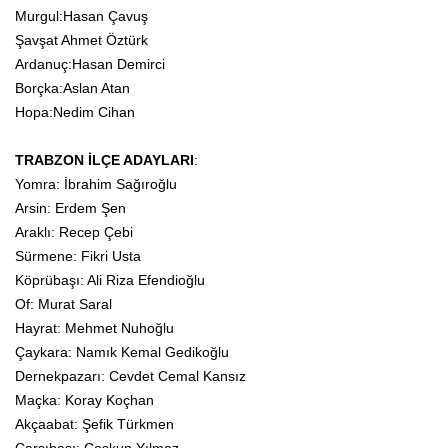
Murgul:Hasan Çavuş
Şavşat Ahmet Öztürk
Ardanuç:Hasan Demirci
Borçka:Aslan Atan
Hopa:Nedim Cihan
TRABZON İLÇE ADAYLARI
:
Yomra: İbrahim Sağıroğlu
Arsin: Erdem Şen
Araklı: Recep Çebi
Sürmene: Fikri Usta
Köprübaşı: Ali Riza Efendioğlu
Of: Murat Saral
Hayrat: Mehmet Nuhoğlu
Çaykara: Namık Kemal Gedikoğlu
Dernekpazarı: Cevdet Cemal Kansız
Maçka: Koray Koçhan
Akçaabat: Şefik Türkmen