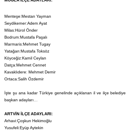
MUĞLA İLÇE ADAYLARI:
Menteşe:Mestan Yayman
Seydikemer:Adem Ayat
Milas:Hürol Önder
Bodrum:Mustafa Paşalı
Marmaris:Mehmet Tugay
Yatağan:Mustafa Toksöz
Köyceğiz:Kamil Ceylan
Datça:Mehmet Cennet
Kavaklıdere: Mehmet Demir
Ortaca:Salih Özdemir
İşte şu ana kadar Türkiye genelinde açıklanan il ve ilçe belediye
başkan adayları…
ARTVİN İLÇE ADAYLARI:
Arhavi:Çoşkun Hekimoğlu
Yusufeli:Eyüp Aytekin