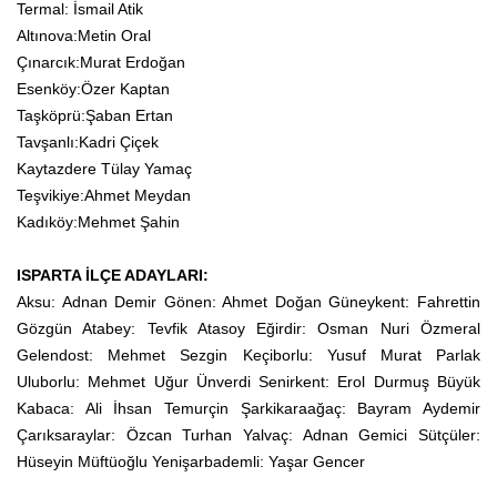
Termal: İsmail Atik
Altınova:Metin Oral
Çınarcık:Murat Erdoğan
Esenköy:Özer Kaptan
Taşköprü:Şaban Ertan
Tavşanlı:Kadri Çiçek
Kaytazdere Tülay Yamaç
Teşvikiye:Ahmet Meydan
Kadıköy:Mehmet Şahin
ISPARTA İLÇE ADAYLARI:
Aksu: Adnan Demir Gönen: Ahmet Doğan Güneykent: Fahrettin
Gözgün Atabey: Tevfik Atasoy Eğirdir: Osman Nuri Özmeral
Gelendost: Mehmet Sezgin Keçiborlu: Yusuf Murat Parlak
Uluborlu: Mehmet Uğur Ünverdi Senirkent: Erol Durmuş Büyük
Kabaca: Ali İhsan Temurçin Şarkikaraağaç: Bayram Aydemir
Çarıksaraylar: Özcan Turhan Yalvaç: Adnan Gemici Sütçüler:
Hüseyin Müftüoğlu Yenişarbademli: Yaşar Gencer