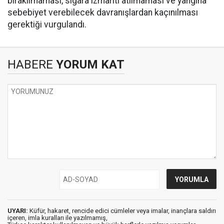
bırakılmaması, sigara izmariti atılmaması ve yangına
sebebiyet verebilecek davranışlardan kaçınılması
gerektiği vurgulandı.
HABERE
YORUM KAT
UYARI:
Küfür, hakaret, rencide edici cümleler veya imalar, inançlara saldırı
içeren, imla kuralları ile yazılmamış,