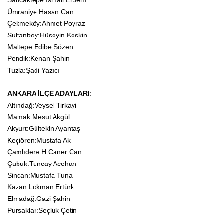
Sancaktepe:İsmail Erdem
Ümraniye:Hasan Can
Çekmeköy:Ahmet Poyraz
Sultanbey:Hüseyin Keskin
Maltepe:Edibe Sözen
Pendik:Kenan Şahin
Tuzla:Şadi Yazıcı
ANKARA İLÇE ADAYLARI:
Altındağ:Veysel Tirkayi
Mamak:Mesut Akgül
Akyurt:Gültekin Ayantaş
Keçiören:Mustafa Ak
Çamlıdere:H.Caner Can
Çubuk:Tuncay Acehan
Sincan:Mustafa Tuna
Kazan:Lokman Ertürk
Elmadağ:Gazi Şahin
Pursaklar:Seçluk Çetin