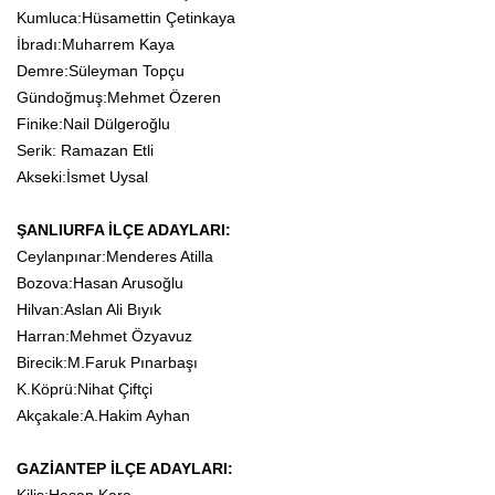
Kumluca:Hüsamettin Çetinkaya
İbradı:Muharrem Kaya
Demre:Süleyman Topçu
Gündoğmuş:Mehmet Özeren
Finike:Nail Dülgeroğlu
Serik: Ramazan Etli
Akseki:İsmet Uysal
ŞANLIURFA İLÇE ADAYLARI:
Ceylanpınar:Menderes Atilla
Bozova:Hasan Arusoğlu
Hilvan:Aslan Ali Bıyık
Harran:Mehmet Özyavuz
Birecik:M.Faruk Pınarbaşı
K.Köprü:Nihat Çiftçi
Akçakale:A.Hakim Ayhan
GAZİANTEP İLÇE ADAYLARI: