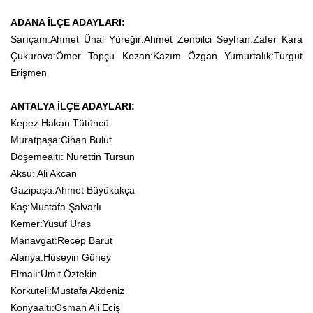
ADANA İLÇE ADAYLARI:
Sarıçam:Ahmet Ünal Yüreğir:Ahmet Zenbilci Seyhan:Zafer Kara
Çukurova:Ömer Topçu Kozan:Kazım Özgan Yumurtalık:Turgut
Erişmen
ANTALYA İLÇE ADAYLARI:
Kepez:Hakan Tütüncü
Muratpaşa:Cihan Bulut
Döşemealtı: Nurettin Tursun
Aksu: Ali Akcan
Gazipaşa:Ahmet Büyükakça
Kaş:Mustafa Şalvarlı
Kemer:Yusuf Üras
Manavgat:Recep Barut
Alanya:Hüseyin Güney
Elmalı:Ümit Öztekin
Korkuteli:Mustafa Akdeniz
Konyaaltı:Osman Ali Eciş