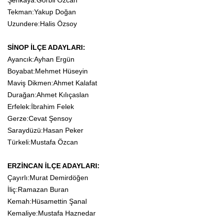
Şenkaya:Görbil Özcan
Tekman:Yakup Doğan
Uzundere:Halis Özsoy
SİNOP İLÇE ADAYLARI:
Ayancık:Ayhan Ergün
Boyabat:Mehmet Hüseyin
Maviş Dikmen:Ahmet Kalafat
Durağan:Ahmet Kılıçaslan
Erfelek:İbrahim Felek
Gerze:Cevat Şensoy
Saraydüzü:Hasan Peker
Türkeli:Mustafa Özcan
ERZİNCAN İLÇE ADAYLARI:
Çayırlı:Murat Demirdöğen
İliç:Ramazan Buran
Kemah:Hüsamettin Şanal
Kemaliye:Mustafa Haznedar