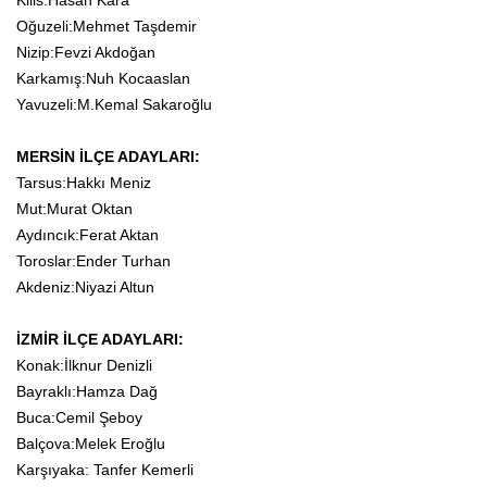
Kilis:Hasan Kara
Oğuzeli:Mehmet Taşdemir
Nizip:Fevzi Akdoğan
Karkamış:Nuh Kocaaslan
Yavuzeli:M.Kemal Sakaroğlu
MERSİN İLÇE ADAYLARI:
Tarsus:Hakkı Meniz
Mut:Murat Oktan
Aydıncık:Ferat Aktan
Toroslar:Ender Turhan
Akdeniz:Niyazi Altun
İZMİR İLÇE ADAYLARI:
Konak:İlknur Denizli
Bayraklı:Hamza Dağ
Buca:Cemil Şeboy
Balçova:Melek Eroğlu
Karşıyaka: Tanfer Kemerli