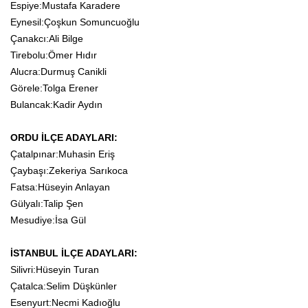
Espiye:Mustafa Karadere
Eynesil:Çoşkun Somuncuoğlu
Çanakcı:Ali Bilge
Tirebolu:Ömer Hıdır
Alucra:Durmuş Canikli
Görele:Tolga Erener
Bulancak:Kadir Aydın
ORDU İLÇE ADAYLARI:
Çatalpınar:Muhasin Eriş
Çaybaşı:Zekeriya Sarıkoca
Fatsa:Hüseyin Anlayan
Gülyalı:Talip Şen
Mesudiye:İsa Gül
İSTANBUL İLÇE ADAYLARI:
Silivri:Hüseyin Turan
Çatalca:Selim Düşkünler
Esenyurt:Necmi Kadıoğlu