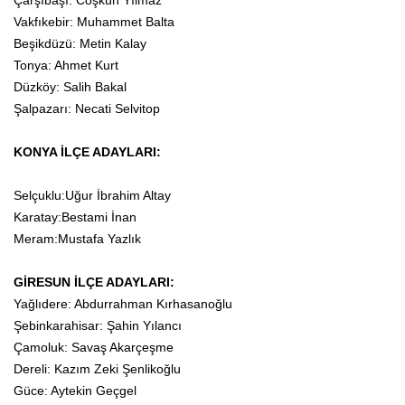
Çarşıbaşı: Coşkun Yılmaz
Vakfıkebir: Muhammet Balta
Beşikdüzü: Metin Kalay
Tonya: Ahmet Kurt
Düzköy: Salih Bakal
Şalpazarı: Necati Selvitop
KONYA İLÇE ADAYLARI:
Selçuklu:Uğur İbrahim Altay
Karatay:Bestami İnan
Meram:Mustafa Yazlık
GİRESUN İLÇE ADAYLARI:
Yağlıdere: Abdurrahman Kırhasanoğlu
Şebinkarahisar: Şahin Yılancı
Çamoluk: Savaş Akarçeşme
Dereli: Kazım Zeki Şenlikoğlu
Güce: Aytekin Geçgel