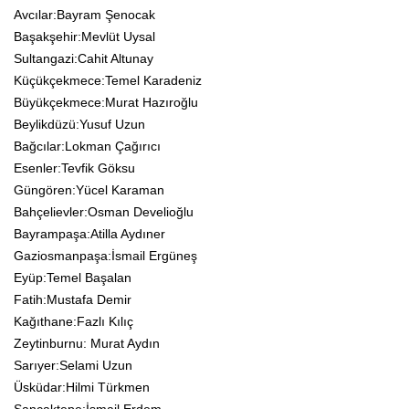
Avcılar:Bayram Şenocak
Başakşehir:Mevlüt Uysal
Sultangazi:Cahit Altunay
Küçükçekmece:Temel Karadeniz
Büyükçekmece:Murat Hazıroğlu
Beylikdüzü:Yusuf Uzun
Bağcılar:Lokman Çağırıcı
Esenler:Tevfik Göksu
Güngören:Yücel Karaman
Bahçelievler:Osman Develioğlu
Bayrampaşa:Atilla Aydıner
Gaziosmanpaşa:İsmail Ergüneş
Eyüp:Temel Başalan
Fatih:Mustafa Demir
Kağıthane:Fazlı Kılıç
Zeytinburnu: Murat Aydın
Sarıyer:Selami Uzun
Üsküdar:Hilmi Türkmen