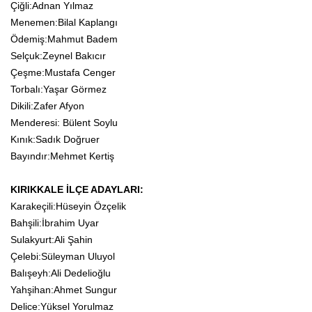
Çiğli:Adnan Yılmaz
Menemen:Bilal Kaplangı
Ödemiş:Mahmut Badem
Selçuk:Zeynel Bakıcır
Çeşme:Mustafa Cenger
Torbalı:Yaşar Görmez
Dikili:Zafer Afyon
Menderesi: Bülent Soylu
Kınık:Sadık Doğruer
Bayındır:Mehmet Kertiş
KIRIKKALE İLÇE ADAYLARI:
Karakeçili:Hüseyin Özçelik
Bahşili:İbrahim Uyar
Sulakyurt:Ali Şahin
Çelebi:Süleyman Uluyol
Balışeyh:Ali Dedelioğlu
Yahşihan:Ahmet Sungur
Delice:Yüksel Yorulmaz