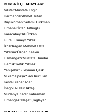
BURSA İLÇE ADAYLARI:
Nilüfer:Mustafa Esgin
Harmancık:Ahmet Tufan
Büyükorhan:Selami Türkmen
Orhaneli:İrfan Tatlıoğlu
Karacabey:Ali Özkan
Gürsu:Cüneyt Yıldız
İznik:Kağan Mehmet Usta
Yıldırım:Özgen Keskin
Osmangazi:Mustafa Dündar
Gemlik:Refik Yılmaz
Yenişehir:Süleyman Çelik
M.kemalpaşa:Sadi Kurtulan
Kestel:Yener Acar
İnegöl:Ali Nur Aktaş
Mudanya:Kadir Kahraman
Orhangazi:Neşet Çağlayan