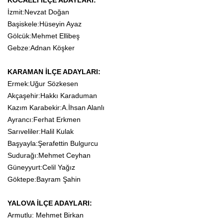
KOCAELİ İLÇE ADAYLARI:
İzmit:Nevzat Doğan
Başiskele:Hüseyin Ayaz
Gölcük:Mehmet Ellibeş
Gebze:Adnan Köşker
KARAMAN İLÇE ADAYLARI:
Ermek:Uğur Sözkesen
Akçaşehir:Hakkı Karaduman
Kazım Karabekir:A.İhsan Alanlı
Ayrancı:Ferhat Erkmen
Sarıveliler:Halil Kulak
Başyayla:Şerafettin Bulgurcu
Sudurağı:Mehmet Ceyhan
Güneyyurt:Celil Yağız
Göktepe:Bayram Şahin
YALOVA İLÇE ADAYLARI:
Armutlu: Mehmet Birkan