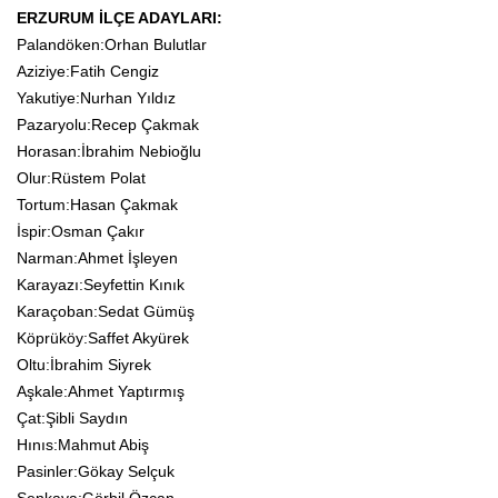
ERZURUM İLÇE ADAYLARI:
Palandöken:Orhan Bulutlar
Aziziye:Fatih Cengiz
Yakutiye:Nurhan Yıldız
Pazaryolu:Recep Çakmak
Horasan:İbrahim Nebioğlu
Olur:Rüstem Polat
Tortum:Hasan Çakmak
İspir:Osman Çakır
Narman:Ahmet İşleyen
Karayazı:Seyfettin Kınık
Karaçoban:Sedat Gümüş
Köprüköy:Saffet Akyürek
Oltu:İbrahim Siyrek
Aşkale:Ahmet Yaptırmış
Çat:Şibli Saydın
Hınıs:Mahmut Abiş
Pasinler:Gökay Selçuk