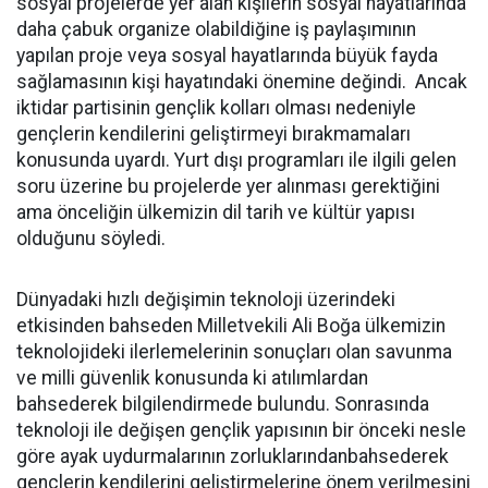
sosyal projelerde yer alan kişilerin sosyal hayatlarında
daha çabuk organize olabildiğine iş paylaşımının
yapılan proje veya sosyal hayatlarında büyük fayda
sağlamasının kişi hayatındaki önemine değindi. Ancak
iktidar partisinin gençlik kolları olması nedeniyle
gençlerin kendilerini geliştirmeyi bırakmamaları
konusunda uyardı. Yurt dışı programları ile ilgili gelen
soru üzerine bu projelerde yer alınması gerektiğini
ama önceliğin ülkemizin dil tarih ve kültür yapısı
olduğunu söyledi.
Dünyadaki hızlı değişimin teknoloji üzerindeki
etkisinden bahseden Milletvekili Ali Boğa ülkemizin
teknolojideki ilerlemelerinin sonuçları olan savunma
ve milli güvenlik konusunda ki atılımlardan
bahsederek bilgilendirmede bulundu. Sonrasında
teknoloji ile değişen gençlik yapısının bir önceki nesle
göre ayak uydurmalarının zorluklarındanbahsederek
gençlerin kendilerini geliştirmelerine önem verilmesini