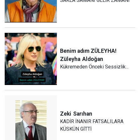
SAKLA SAMANI GELİR ZAMANI
Benim adım ZÜLEYHA!
Züleyha
Aldoğan
Kükremeden Önceki Sessizlik...
Zeki
Sarıhan
KADİR İNANIR FATSALILARA
KÜSKÜN GİTTİ