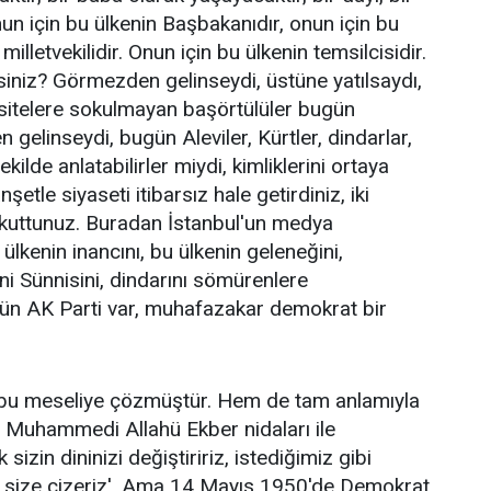
un için bu ülkenin Başbakanıdır, onun için bu
milletvekilidir. Onun için bu ülkenin temsilcisidir.
niz? Görmezden gelinseydi, üstüne yatılsaydı,
sitelere sokulmayan başörtülüler bugün
elinseydi, bugün Aleviler, Kürtler, dindarlar,
kilde anlatabilirler miydi, kimliklerini ortaya
şetle siyaseti itibarsız hale getirdiniz, iki
orkuttunuz. Buradan İstanbul'un medya
ülkenin inancını, bu ülkenin geleneğini,
ini Sünnisini, dindarını sömürenlere
ün AK Parti var, muhafazakar demokrat bir
 bu meseliye çözmüştür. Hem de tam anlamıyla
 Muhammedi Allahü Ekber nidaları ile
sizin dininizi değiştiririz, istediğimiz gibi
zı size çizeriz'. Ama 14 Mayıs 1950'de Demokrat