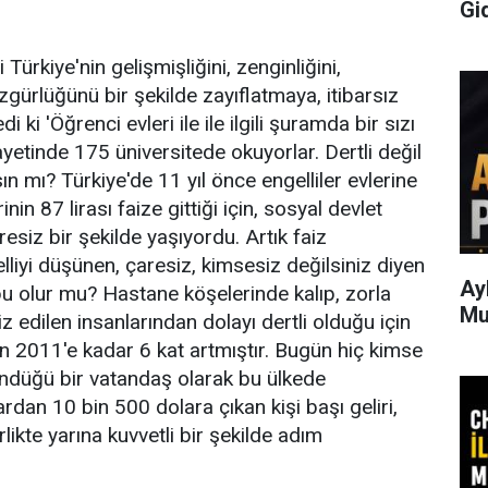
Gi
Ka
 Türkiye'nin gelişmişliğini, zenginliğini,
zgürlüğünü bir şekilde zayıflatmaya, itibarsız
ki 'Öğrenci evleri ile ile ilgili şuramda bir sızı
yetinde 175 üniversitede okuyorlar. Dertli değil
 mı? Türkiye'de 11 yıl önce engelliler evlerine
rinin 87 lirası faize gittiği için, sosyal devlet
resiz bir şekilde yaşıyordu. Artık faiz
elliyi düşünen, çaresiz, kimsesiz değilsiniz diyen
Ay
 bu olur mu? Hastane köşelerinde kalıp, zorla
Mu
 edilen insanlarından dolayı dertli olduğu için
n 2011'e kadar 6 kat artmıştır. Bugün hiç kimse
döndüğü bir vatandaş olarak bu ülkede
rdan 10 bin 500 dolara çıkan kişi başı geliri,
irlikte yarına kuvvetli bir şekilde adım