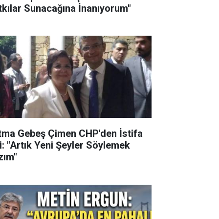
tkılar Sunacağına İnanıyorum"
tma Gebeş Çimen CHP'den İstifa
ti: "Artık Yeni Şeyler Söylemek
zım"