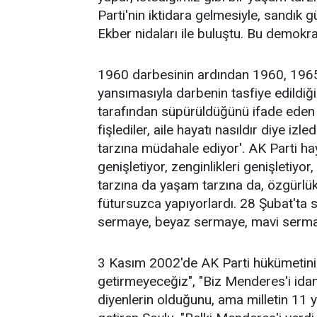
Parti'nin iktidara gelmesiyle, sandık
Ekber nidaları ile buluştu. Bu demokras
1960 darbesinin ardından 1960, 1965 
yansımasıyla darbenin tasfiye edildiği
tarafından süpürüldüğünü ifade eden S
fişlediler, aile hayatı nasıldır diye izl
tarzına müdahale ediyor'. AK Parti ha
genişletiyor, zenginlikleri genişletiy
tarzına da yaşam tarzına da, özgürlü
fütursuzca yapıyorlardı. 28 Şubat'ta s
sermaye, beyaz sermaye, mavi sermay
3 Kasım 2002'de AK Parti hükümetinin 
getirmeyeceğiz", "Biz Menderes'i ida
diyenlerin olduğunu, ama milletin 11 yıl