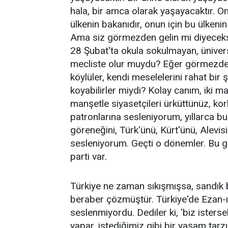
hala, bir amca olarak yaşayacaktır. On
ülkenin bakanıdır, onun için bu ülkenin 
Ama siz görmezden gelin mi diyeceksi
28 Şubat'ta okula sokulmayan, üniver
mecliste olur muydu? Eğer görmezden g
köylüler, kendi meselelerini rahat bir şe
koyabilirler miydi? Kolay canım, iki man
manşetle siyasetçileri ürküttünüz, k
patronlarına sesleniyorum, yıllarca bu 
göreneğini, Türk'ünü, Kürt'ünü, Alevis
sesleniyorum. Geçti o dönemler. Bu g
parti var.
Türkiye ne zaman sıkışmışsa, sandık
beraber çözmüştür. Türkiye'de Ezan-ı
seslenmiyordu. Dediler ki, 'biz istersek 
yapar, istediğimiz gibi bir yaşam tar