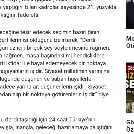
e yaptığını bilen kadrolar sayesinde 21. yüzyılda
ığını ifade etti.
eceğine tesir edecek seçimin hazırlığının
Me
rtlilerin işi olduğunu belirterek, "Dertli
Ot
uğumuz için birçok şey söylenmesine rağmen,
a rağmen, masa başındaki mühendisliklere
ti iktidarı ile hayal edemeyecek bir noktaya
aşayanların işidir. Siyaset milletimin yarını ne
yduğunda düşünen ve sabah hayallerle
sadece yarına ait düşünenlerin işidir. Siyaset
adan alıp bir noktaya götürenlerin işidir" diye
derdi taşıdığı için 24 saat Türkiye'nin
Gö
yışla, inançla, geleceği hazırlamaya çalıştığını
Öz