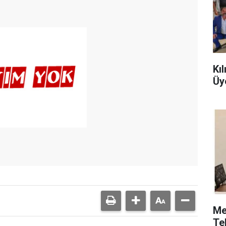
Kı
Üy
Me
Te