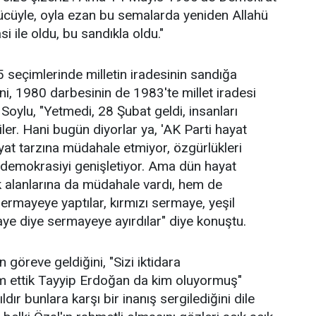
 gücüyle, oyla ezan bu semalarda yeniden Allahü
i ile oldu, bu sandıkla oldu."
seçimlerinde milletin iradesinin sandığa
ni, 1980 darbesinin de 1983'te millet iradesi
oylu, "Yetmedi, 28 Şubat geldi, insanları
ediler. Hani bugün diyorlar ya, 'AK Parti hayat
yat tarzına müdahale etmiyor, özgürlükleri
or, demokrasiyi genişletiyor. Ama dün hayat
k alanlarına da müdahale vardı, hem de
ermayeye yaptılar, kırmızı sermaye, yeşil
e diye sermayeye ayırdılar" diye konuştu.
göreve geldiğini, "Sizi iktidara
m ettik Tayyip Erdoğan da kim oluyormuş"
dır bunlara karşı bir inanış sergilediğini dile