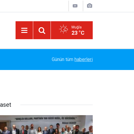
Muğla
23 °C
13:23
Bayram Arıcı: "Biz Bir Aileyiz" Anlayışıyla 12 Yı
Günün tüm
haberleri
yaset