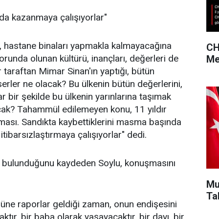
nda kazanmaya çalışıyorlar"
atı, hastane binaları yapmakla kalmayacağına
CH
orunda olunan kültürü, inançları, değerleri de
Me
bir taraftan Mimar Sinan'ın yaptığı, bütün
erler ne olacak? Bu ülkenin bütün değerlerini,
bir şekilde bu ülkenin yarınlarına taşımak
acak? Tahammül edilemeyen konu, 11 yıldır
oyması. Sandıkta kaybettiklerini masma başında
itibarsızlaştırmaya çalışıyorlar" dedi.
nin bulunduğunu kaydeden Soylu, konuşmasını
Mu
Ta
nüne raporlar geldiği zaman, onun endişesini
tır, bir baba olarak yaşayacaktır, bir dayı, bir