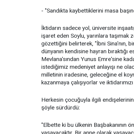
- "Sandıkta kaybettiklerini masa başı
İktidarın sadece yol, üniversite inşa
işaret eden Soylu, yarınlara taşımak z
gözettiğini belirterek, "İbni Sina'nın, 
dünyanın kendisine hayran bıraktığı es
Mevlana'sından Yunus Emre'sine kadar 
istediğimiz medeniyet anlayışı ne ol
milletinin iradesine, geleceğine el k
kazanmaya çalışıyorlar ve iktidarımızı 
Herkesin çocuğuyla ilgili endişeleri
şöyle sürdürdü:
"Elbette ki bu ülkenin Başbakanının ö
yaşayacaktır. Bir anne olarak yaşayacak