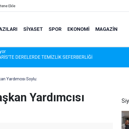
itene Ekle
AZILARI
SIYASET
SPOR
EKONOMI
MAGAZIN
İS'TE DERELERDE TEMİZLİK SEFERBERLİĞİ
kan Yardımcısı Soylu:
aşkan Yardımcısı
Si