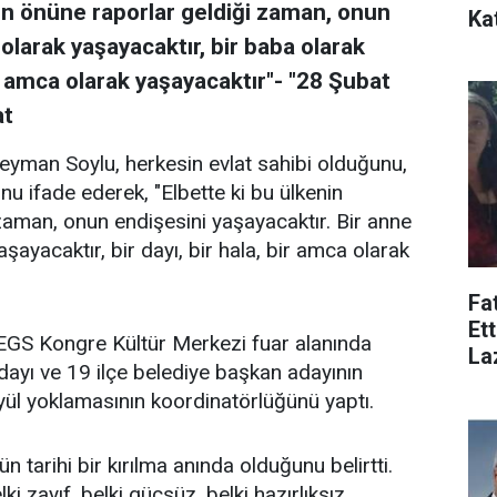
ın önüne raporlar geldiği zaman, onun
Ka
 olarak yaşayacaktır, bir baba olarak
bir amca olarak yaşayacaktır"- "28 Şubat
at
eyman Soylu, herkesin evlat sahibi olduğunu,
unu ifade ederek, "Elbette ki bu ülkenin
zaman, onun endişesini yaşayacaktır. Bir anne
şayacaktır, bir dayı, bir hala, bir amca olarak
Fa
Et
ca EGS Kongre Kültür Merkezi fuar alanında
La
dayı ve 19 ilçe belediye başkan adayının
ayül yoklamasının koordinatörlüğünü yaptı.
 tarihi bir kırılma anında olduğunu belirtti.
i zayıf, belki güçsüz, belki hazırlıksız