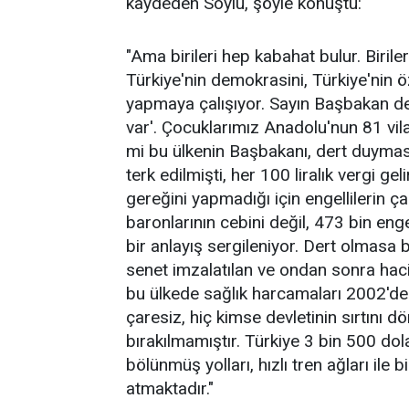
kaydeden Soylu, şöyle konuştu:
"Ama birileri hep kabahat bulur. Birileri
Türkiye'nin demokrasini, Türkiye'nin ö
yapmaya çalışıyor. Sayın Başbakan dedi 
var'. Çocuklarımız Anadolu'nun 81 vila
mi bu ülkenin Başbakanı, dert duymasın
terk edilmişti, her 100 liralık vergi geli
gereğini yapmadığı için engellilerin ça
baronlarının cebini değil, 473 bin eng
bir anlayış sergileniyor. Dert olmasa
senet imzalatılan ve ondan sonra haciz
bu ülkede sağlık harcamaları 2002'de
çaresiz, hiç kimse devletinin sırtını 
bırakılmamıştır. Türkiye 3 bin 500 dola
bölünmüş yolları, hızlı tren ağları ile b
atmaktadır."