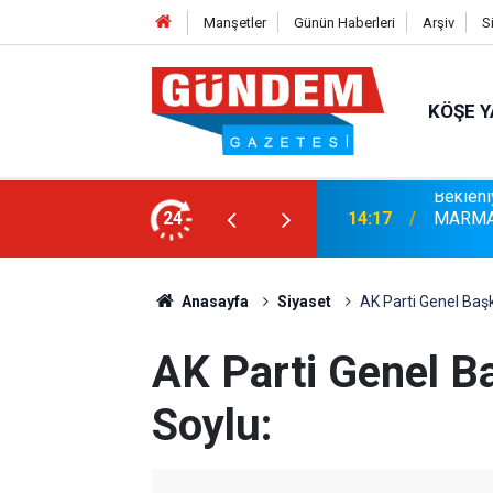
Manşetler
Günün Haberleri
Arşiv
S
KÖŞE Y
r: Yaklaşık 9 Bin 500 Yolcu ve Mürettebat
24
14:17
MARMAR
Anasayfa
Siyaset
AK Parti Genel Baş
AK Parti Genel B
Soylu: