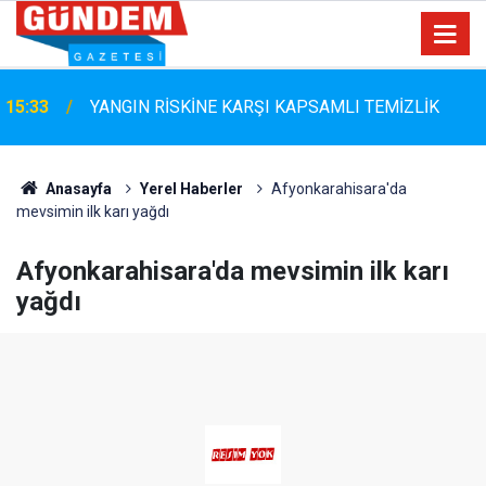
Marmaris Belediyespor'da Altyapıya Güçlü Takviye:
15:06
Mustafa Çolakoğlu ile Sözleşme İmzalandı
Anasayfa
Yerel Haberler
Afyonkarahisara'da
mevsimin ilk karı yağdı
Afyonkarahisara'da mevsimin ilk karı
yağdı