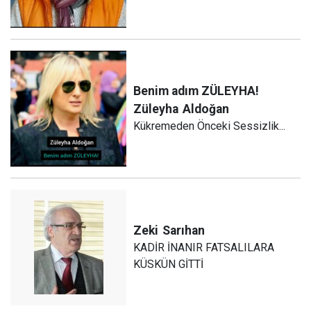
Benim adım ZÜLEYHA!
Züleyha
Aldoğan
Kükremeden Önceki Sessizlik...
Zeki
Sarıhan
KADİR İNANIR FATSALILARA
KÜSKÜN GİTTİ