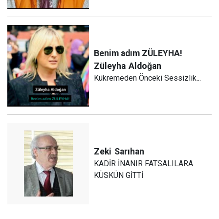
Benim adım ZÜLEYHA!
Züleyha
Aldoğan
Kükremeden Önceki Sessizlik...
Zeki
Sarıhan
KADİR İNANIR FATSALILARA
KÜSKÜN GİTTİ